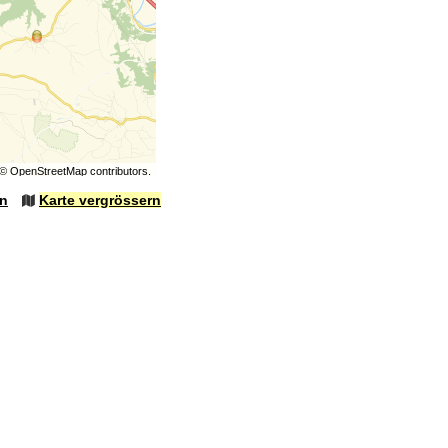
©
OpenStreetMap
contributors.
en
Karte vergrössern