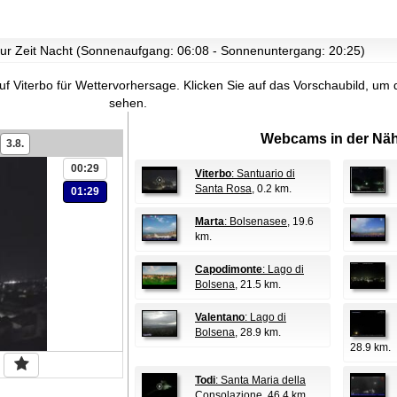
 zur Zeit Nacht (Sonnenaufgang: 06:08 - Sonnenuntergang: 20:25)
f Viterbo für Wettervorhersage.
Klicken Sie auf das Vorschaubild, um
sehen.
Webcams in der Näh
3.8.
00:29
Viterbo
: Santuario di
Santa Rosa
, 0.2 km.
01:29
Marta
: Bolsenasee
, 19.6
km.
Capodimonte
: Lago di
Bolsena
, 21.5 km.
Valentano
: Lago di
Bolsena
, 28.9 km.
28.9 km.
Todi
: Santa Maria della
Consolazione
, 46.4 km.