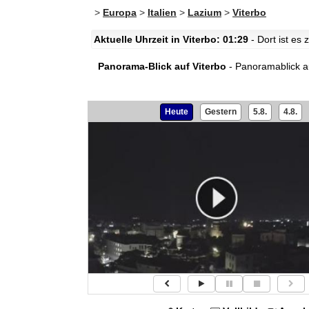
>
Europa
>
Italien
>
Lazium
>
Viterbo
Aktuelle Uhrzeit in Viterbo: 01:29
- Dort ist es
Panorama-Blick auf Viterbo
- Panoramablick au
Heute
Gestern
5.8.
4.8.