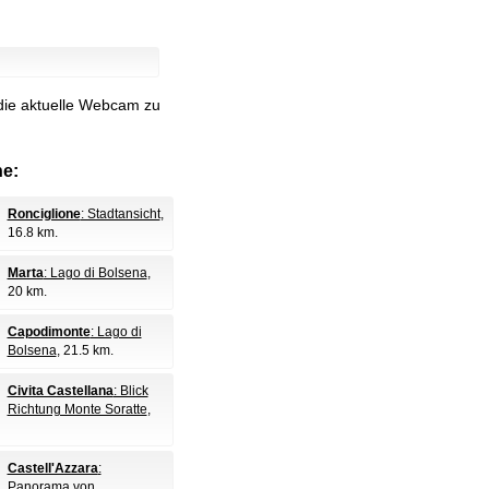
 die aktuelle Webcam zu
e:
Ronciglione
: Stadtansicht
,
16.8 km.
Marta
: Lago di Bolsena
,
20 km.
Capodimonte
: Lago di
Bolsena
, 21.5 km.
Civita Castellana
: Blick
Richtung Monte Soratte
,
Castell'Azzara
:
Panorama von