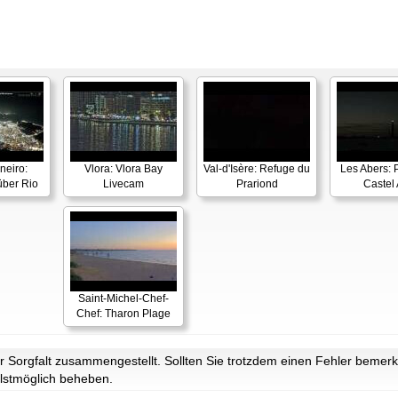
neiro:
Vlora: Vlora Bay
Val-d'Isère: Refuge du
Les Abers: 
ber Rio
Livecam
Prariond
Castel 
Saint-Michel-Chef-
Chef: Tharon Plage
Sorgfalt zusammengestellt. Sollten Sie trotzdem einen Fehler bemerke
lstmöglich beheben.