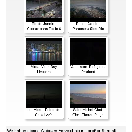
Rio de Janeiro:
Rio de Janeiro:
Copacabana Posto 6
Panorama über Rio
Vlora: Vlora Bay
Val-d'Isère: Refuge du
Livecam
Prariond
Les Abers: Pointe du
Saint-Michel-Chef-
Castel Ac'h
Chef: Tharon Plage
Wir haben dieses Webcam-Verzeichnis mit großer Sorgfalt