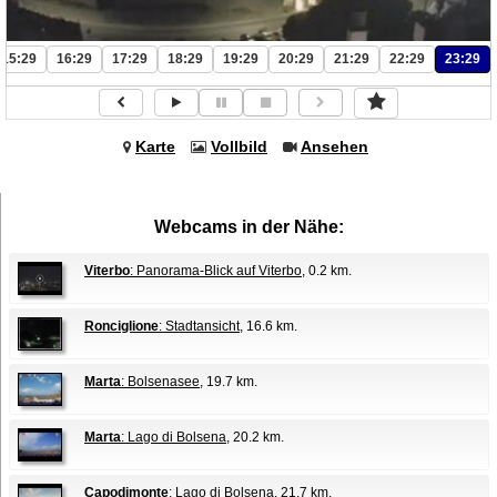
15:29
16:29
17:29
18:29
19:29
20:29
21:29
22:29
23:29
Karte
Vollbild
Ansehen
Webcams in der Nähe:
Viterbo
: Panorama-Blick auf Viterbo
, 0.2 km.
Ronciglione
: Stadtansicht
, 16.6 km.
Marta
: Bolsenasee
, 19.7 km.
Marta
: Lago di Bolsena
, 20.2 km.
Capodimonte
: Lago di Bolsena
, 21.7 km.