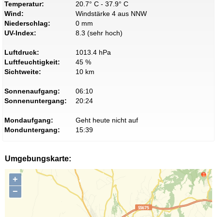
Temperatur:
20.7° C - 37.9° C
Wind:
Windstärke 4 aus NNW
Niederschlag:
0 mm
UV-Index:
8.3 (sehr hoch)
Luftdruck:
1013.4 hPa
Luftfeuchtigkeit:
45 %
Sichtweite:
10 km
Sonnenaufgang:
06:10
Sonnenuntergang:
20:24
Mondaufgang:
Geht heute nicht auf
Monduntergang:
15:39
Umgebungskarte:
+
−