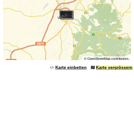
©
OpenStreetMap
contributors.
Karte einbetten
Karte vergrössern