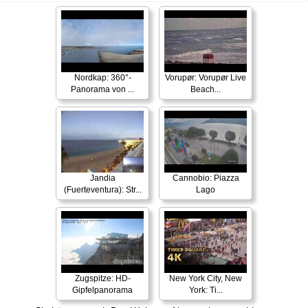
Nordkap: 360°-
Vorupør: Vorupør Live
Panorama von ...
Beach...
Jandia
Cannobio: Piazza
(Fuerteventura): Str...
Lago
Zugspitze: HD-
New York City, New
Gipfelpanorama
York: Ti...