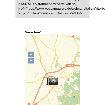
id=34781"></iframe><div>Karte von <a
href="https://www.webcamgalore.de/webcam/Italien/Viterb
target="_blank">Webcam Galore</a></div>
Vorschau: