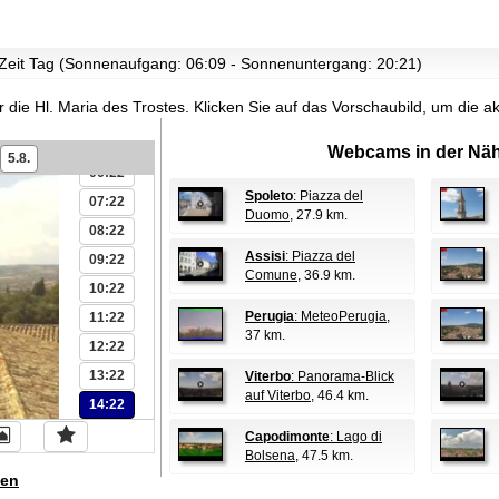
01:22
02:22
r Zeit Tag (Sonnenaufgang: 06:09 - Sonnenuntergang: 20:21)
03:22
r die Hl. Maria des Trostes.
Klicken Sie auf das Vorschaubild, um die 
04:22
05:22
Webcams in der Näh
5.8.
06:22
Spoleto
: Piazza del
07:22
Duomo
, 27.9 km.
08:22
Assisi
: Piazza del
09:22
Comune
, 36.9 km.
10:22
Perugia
: MeteoPerugia
,
11:22
37 km.
12:22
13:22
Viterbo
: Panorama-Blick
auf Viterbo
, 46.4 km.
14:22
Capodimonte
: Lago di
Bolsena
, 47.5 km.
en