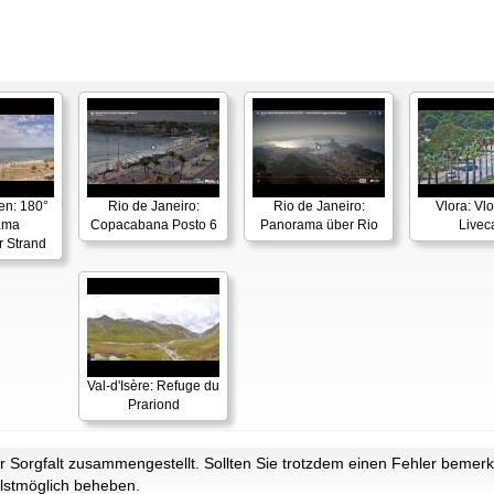
en: 180°
Rio de Janeiro:
Rio de Janeiro:
Vlora: Vl
ama
Copacabana Posto 6
Panorama über Rio
Live
r Strand
Val-d'Isère: Refuge du
Prariond
Sorgfalt zusammengestellt. Sollten Sie trotzdem einen Fehler bemerke
lstmöglich beheben.