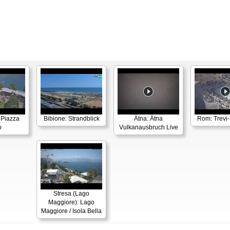
 Piazza
Bibione: Strandblick
Ätna: Ätna
Rom: Trevi
o
Vulkanausbruch Live
Stresa (Lago
Maggiore): Lago
Maggiore / Isola Bella