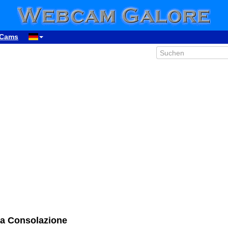
Cams
la Consolazione
00:22