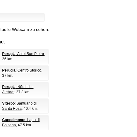
aktuelle Webcam zu sehen.
e:
Perugia
: Abtei San Pietro
,
36 km.
Perugia
: Centro Storico
,
37 km.
Perugia
: Nördliche
Altstadt
, 37.3 km.
Viterbo
: Santuario di
Santa Rosa
, 46.4 km.
Capodimonte
: Lago di
Bolsena
, 47.5 km.