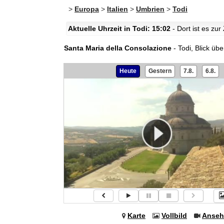
>
Europa
>
Italien
>
Umbrien
>
Todi
Aktuelle Uhrzeit in Todi: 15:02
- Dort ist es zu
Santa Maria della Consolazione
- Todi, Blick übe
Heute
Gestern
7.8.
6.8.
Karte
Vollbild
Anseh