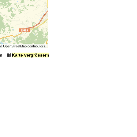
©
OpenStreetMap
contributors.
en
Karte vergrössern