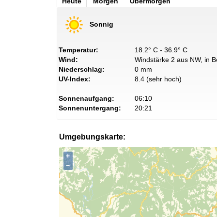
Heute
Morgen
Übermorgen
Sonnig
Temperatur:
18.2° C - 36.9° C
Wind:
Windstärke 2 aus NW, in B
Niederschlag:
0 mm
UV-Index:
8.4 (sehr hoch)
Sonnenaufgang:
06:10
Sonnenuntergang:
20:21
Umgebungskarte:
+
−