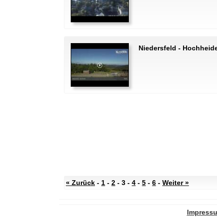
Niedersfeld - Hochheid
« Zurück
-
1
-
2
- 3 -
4
-
5
-
6
-
Weiter »
Impress