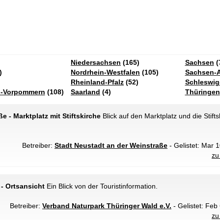
Niedersachsen
(165)
Sachsen
(
)
Nordrhein-Westfalen
(105)
Sachsen-A
Rheinland-Pfalz
(52)
Schleswig
g-Vorpommern
(108)
Saarland
(4)
Thüringen
e - Marktplatz mit Stiftskirche
Blick auf den Marktplatz und die Stift
Betreiber:
Stadt Neustadt an der Weinstraße
- Gelistet: Mar 1
zu
- Ortsansicht
Ein Blick von der Touristinformation.
Betreiber:
Verband Naturpark Thüringer Wald e.V.
- Gelistet: Feb
zu