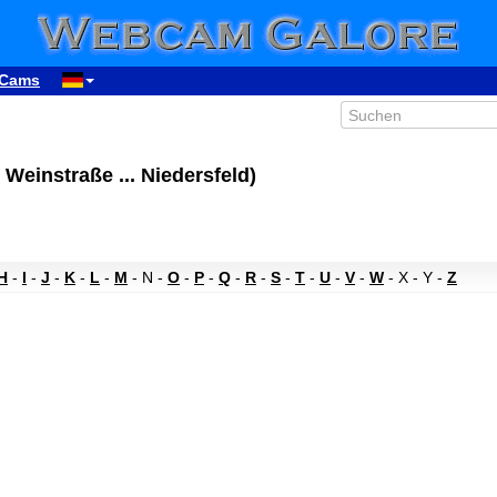
Cams
Weinstraße ... Niedersfeld)
H
-
I
-
J
-
K
-
L
-
M
- N -
O
-
P
-
Q
-
R
-
S
-
T
-
U
-
V
-
W
- X - Y -
Z