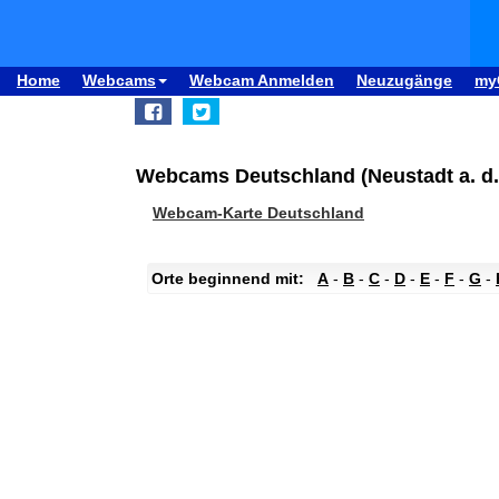
Home
Webcams
Webcam Anmelden
Neuzugänge
my
Webcams Deutschland (Neustadt a. d. 
Webcam-Karte Deutschland
Orte beginnend mit:
A
-
B
-
C
-
D
-
E
-
F
-
G
-