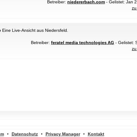
Betreiber:
niedererbach.com
- Gelistet: Jan 
zu
e
Eine Live-Ansicht aus Niedersfeld.
Betreiber:
feratel media technologies AG
- Gelistet: 
zu
um
•
Datenschutz
•
Privacy Manager
•
Kontakt