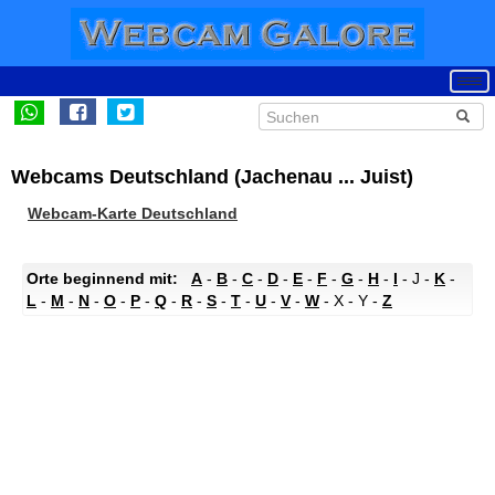
Webcams Deutschland (Jachenau ... Juist)
Webcam-Karte Deutschland
Orte beginnend mit:
A
-
B
-
C
-
D
-
E
-
F
-
G
-
H
-
I
- J -
K
-
L
-
M
-
N
-
O
-
P
-
Q
-
R
-
S
-
T
-
U
-
V
-
W
- X - Y -
Z