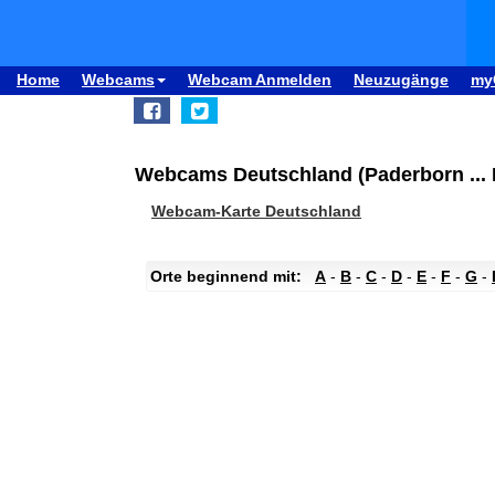
Home
Webcams
Webcam Anmelden
Neuzugänge
my
Webcams Deutschland (Paderborn ...
Webcam-Karte Deutschland
Orte beginnend mit:
A
-
B
-
C
-
D
-
E
-
F
-
G
-