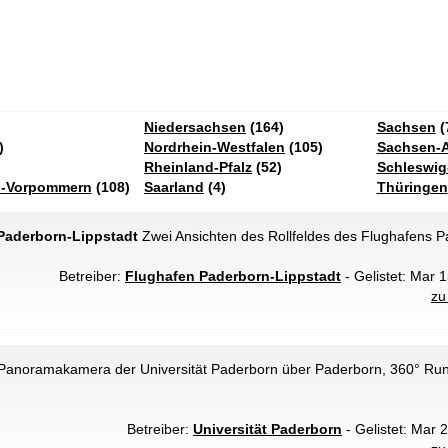
Niedersachsen
(164)
Sachsen
(
)
Nordrhein-Westfalen
(105)
Sachsen-A
Rheinland-Pfalz
(52)
Schleswig
g-Vorpommern
(108)
Saarland
(4)
Thüringen
Paderborn-Lippstadt
Zwei Ansichten des Rollfeldes des Flughafens P
Betreiber:
Flughafen Paderborn-Lippstadt
- Gelistet: Mar 1
zu
anoramakamera der Universität Paderborn über Paderborn, 360° Rund
Betreiber:
Universität Paderborn
- Gelistet: Mar 