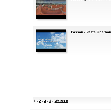
Passau - Veste Oberha
1 -
2
-
3
-
4
-
Weiter »