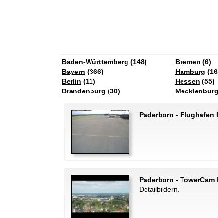
Baden-Württemberg
(148)
Bremen
(6)
Bayern
(366)
Hamburg
(16
Berlin
(11)
Hessen
(55)
Brandenburg
(30)
Mecklenbur
Paderborn - Flughafen 
Paderborn - TowerCam
P
Detailbildern.