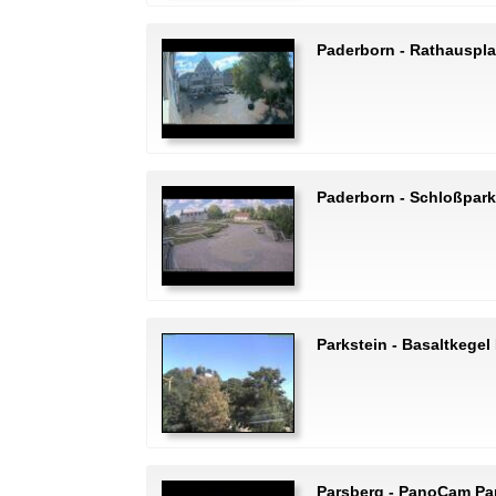
Paderborn - Rathauspla
Paderborn - Schloßpar
Parkstein - Basaltkegel
Parsberg - PanoCam Pa