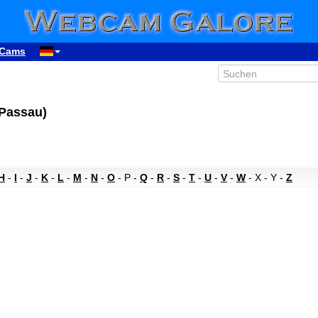
Cams
 Passau)
H
-
I
-
J
-
K
-
L
-
M
-
N
-
O
- P -
Q
-
R
-
S
-
T
-
U
-
V
-
W
- X - Y -
Z