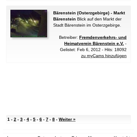
Bärenstein (Osterzgebirge) - Markt
Bärenstein
Blick auf den Markt der
Stadt Bärenstein im Osterzgebirge.
Betreiber:
Fremdenverkehrs- und
Heimatverein Bärenstein e.V.
-
Gelistet: Feb 6, 2012 - Hits: 18092
zu myCams hinzufügen
1 -
2
-
3
-
4
-
5
-
6
-
7
-
8
-
Weiter »