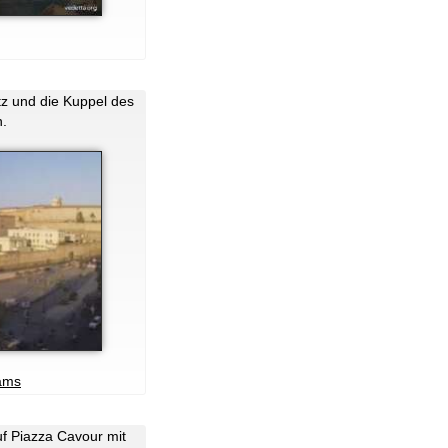
g
tz und die Kuppel des
.
ams
f Piazza Cavour mit