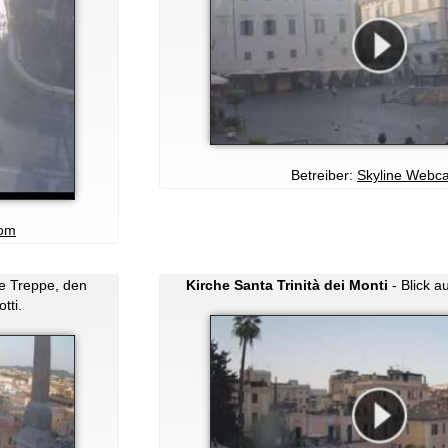
Betreiber:
Skyline Webc
com
he Treppe, den
Kirche Santa Trinità dei Monti
- Blick a
tti.