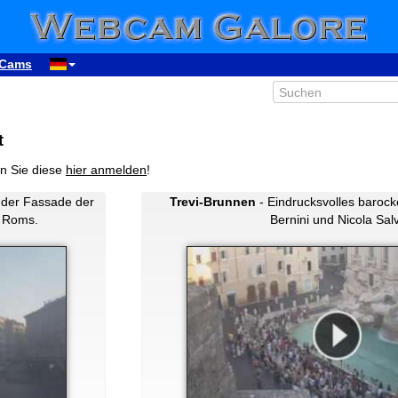
Cams
t
n Sie diese
hier anmelden
!
 der Fassade der
Trevi-Brunnen
- Eindrucksvolles baroc
n Roms.
Bernini und Nicola Salv