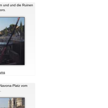
um und und die Ruinen
ors.
ams
f Navona-Platz vom
.