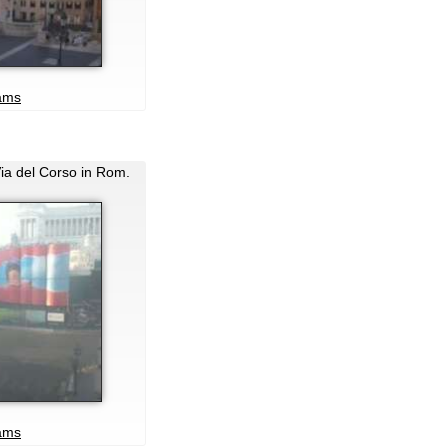
ams
Via del Corso in Rom.
ams