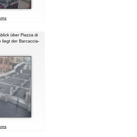
ams
lick über Piazza di
iegt der Barcaccia-
ams