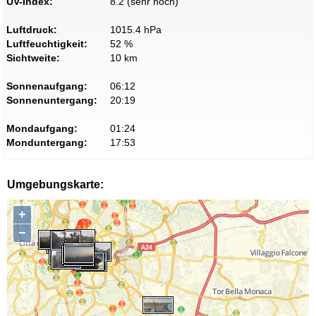
UV-Index:
8.2 (sehr hoch)
Luftdruck:
1015.4 hPa
Luftfeuchtigkeit:
52 %
Sichtweite:
10 km
Sonnenaufgang:
06:12
Sonnenuntergang:
20:19
Mondaufgang:
01:24
Monduntergang:
17:53
Umgebungskarte:
+
−