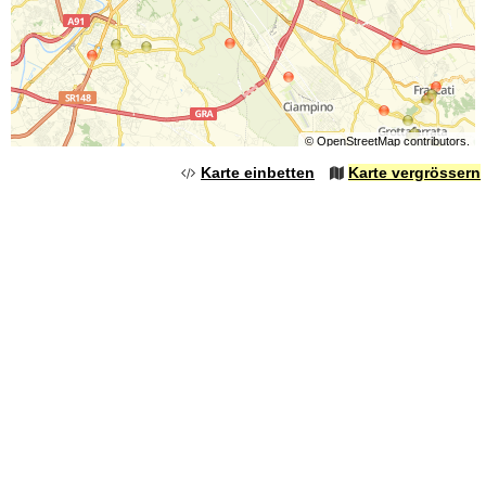
©
OpenStreetMap
contributors.
Karte einbetten
Karte vergrössern