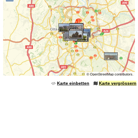
©
OpenStreetMap
contributors.
Karte einbetten
Karte vergrössern