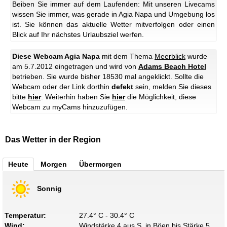
Beiben Sie immer auf dem Laufenden: Mit unseren Livecams
wissen Sie immer, was gerade in Agia Napa und Umgebung los
ist. Sie können das aktuelle Wetter mitverfolgen oder einen
Blick auf Ihr nächstes Urlaubsziel werfen.
Diese Webcam Agia Napa
mit dem Thema
Meerblick
wurde
am 5.7.2012 eingetragen und wird von
Adams Beach Hotel
betrieben. Sie wurde bisher 18530 mal angeklickt. Sollte die
Webcam oder der Link dorthin
defekt
sein, melden Sie dieses
bitte
hier
. Weiterhin haben Sie
hier
die Möglichkeit, diese
Webcam zu myCams hinzuzufügen.
Das Wetter in der Region
Heute
Morgen
Übermorgen
Sonnig
Temperatur:
27.4° C - 30.4° C
Wind:
Windstärke 4 aus S, in Böen bis Stärke 5