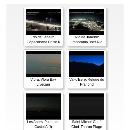
Rio de Janeiro:
Rio de Janeiro:
Copacabana Posto 6
Panorama über Rio
Vlora: Vlora Bay
Val-d'Isère: Refuge du
Livecam
Prariond
Les Abers: Pointe du
Saint-Michel-Chef-
Castel Ac'h
Chef: Tharon Plage