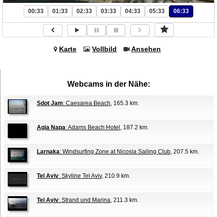
00:33
01:33
02:33
03:33
04:33
05:33
06:33
Karte
Vollbild
Ansehen
Webcams in der Nähe:
Sdot Jam
: Caesarea Beach
, 165.3 km.
Agia Napa
: Adams Beach Hotel
, 187.2 km.
Larnaka
: Windsurfing Zone at Nicosia Sailing Club
, 207.5 km.
Tel Aviv
: Skyline Tel Aviv
, 210.9 km.
Tel Aviv
: Strand und Marina
, 211.3 km.