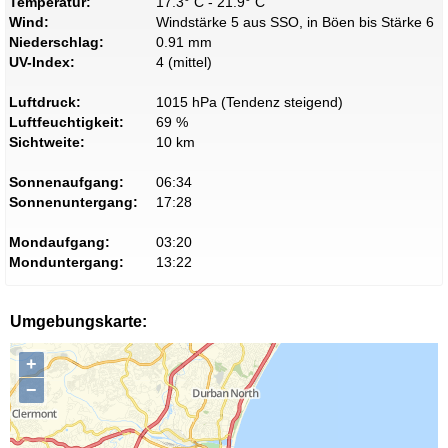
Temperatur:
17.3° C - 21.9° C
Wind:
Windstärke 5 aus SSO, in Böen bis Stärke 6
Niederschlag:
0.91 mm
UV-Index:
4 (mittel)
Luftdruck:
1015 hPa (Tendenz steigend)
Luftfeuchtigkeit:
69 %
Sichtweite:
10 km
Sonnenaufgang:
06:34
Sonnenuntergang:
17:28
Mondaufgang:
03:20
Monduntergang:
13:22
Umgebungskarte:
+
−