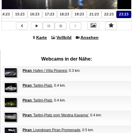
14:23
15:23
16:23
17:23
18:23
19:23
21:23
22:23
23:23
Karte
Vollbild
Ansehen
Webcams in der Nähe:
Piran
: Hafen / Villa Piranesi
, 0.3 km.
Piran
: Tartini-Platz
, 0.4 km.
Piran
: Tartini-Platz
, 0.4 km.
Piran
: Tartini-Platz vom 'Mestna Kavarna'
, 0.4 km.
Piran
: Livestream Piran Promenade
, 0.5 km.