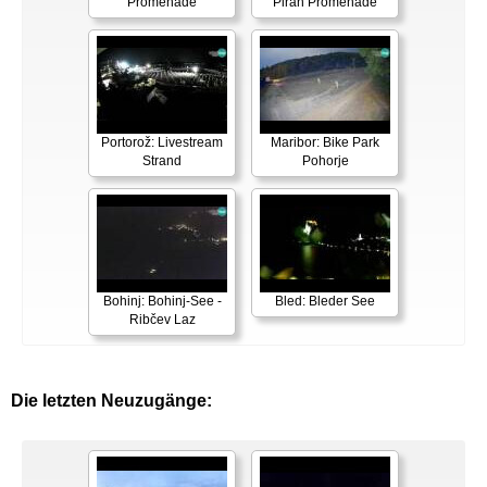
Promenade
Piran Promenade
Portorož: Livestream
Maribor: Bike Park
Strand
Pohorje
Bohinj: Bohinj-See -
Bled: Bleder See
Ribčev Laz
Die letzten Neuzugänge: