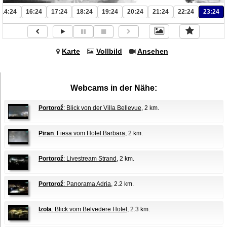
14:24
16:24
17:24
18:24
19:24
20:24
21:24
22:24
23:24
Karte
Vollbild
Ansehen
Webcams in der Nähe:
Portorož
: Blick von der Villa Bellevue
, 2 km.
Piran
: Fiesa vom Hotel Barbara
, 2 km.
Portorož
: Livestream Strand
, 2 km.
Portorož
: Panorama Adria
, 2.2 km.
Izola
: Blick vom Belvedere Hotel
, 2.3 km.