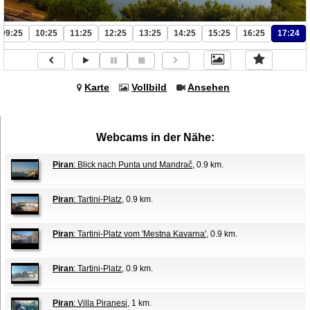
09:25
10:25
11:25
12:25
13:25
14:25
15:25
16:25
17:24
Karte
Vollbild
Ansehen
Webcams in der Nähe:
Piran
: Blick nach Punta und Mandrač
, 0.9 km.
Piran
: Tartini-Platz
, 0.9 km.
Piran
: Tartini-Platz vom 'Mestna Kavarna'
, 0.9 km.
Piran
: Tartini-Platz
, 0.9 km.
Piran
: Villa Piranesi
, 1 km.