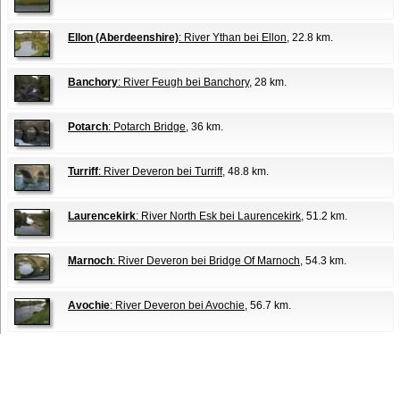
Ellon (Aberdeenshire)
: River Ythan bei Ellon
, 22.8 km.
Banchory
: River Feugh bei Banchory
, 28 km.
Potarch
: Potarch Bridge
, 36 km.
Turriff
: River Deveron bei Turriff
, 48.8 km.
Laurencekirk
: River North Esk bei Laurencekirk
, 51.2 km.
Marnoch
: River Deveron bei Bridge Of Marnoch
, 54.3 km.
Avochie
: River Deveron bei Avochie
, 56.7 km.