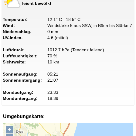
leicht bewölkt
Temperatur:
12.1° C - 18.5° C
Wind:
Windstärke 5 aus SSW, in Böen bis Stärke 7
Niederschlag:
0 mm
UV-Index:
4.6 (mittel)
Luftdruck:
1012.7 hPa (Tendenz fallend)
Luftfeuchtigkeit:
70 %
Sichtweite:
10 km
Sonnenaufgang:
05:21
Sonnenuntergang:
21:07
Mondaufgang:
23:33
Monduntergang:
18:39
Umgebungskarte:
+