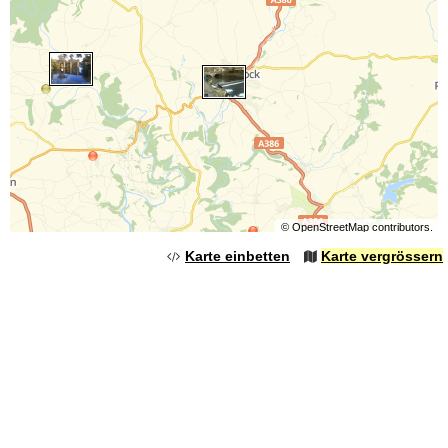
©
OpenStreetMap
contributors.
Karte einbetten
Karte vergrössern