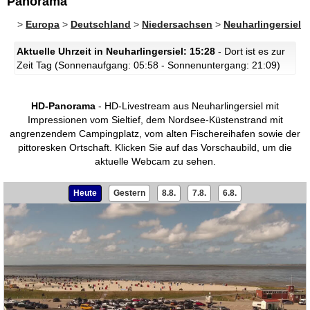
Panorama
>
Europa
>
Deutschland
>
Niedersachsen
>
Neuharlingersiel
Aktuelle Uhrzeit in Neuharlingersiel: 15:28
- Dort ist es zur
Zeit Tag (Sonnenaufgang: 05:58 - Sonnenuntergang: 21:09)
HD-Panorama
- HD-Livestream aus Neuharlingersiel mit
Impressionen vom Sieltief, dem Nordsee-Küstenstrand mit
angrenzendem Campingplatz, vom alten Fischereihafen sowie der
pittoresken Ortschaft.
Klicken Sie auf das Vorschaubild, um die
aktuelle Webcam zu sehen.
Heute
Gestern
8.8.
7.8.
6.8.