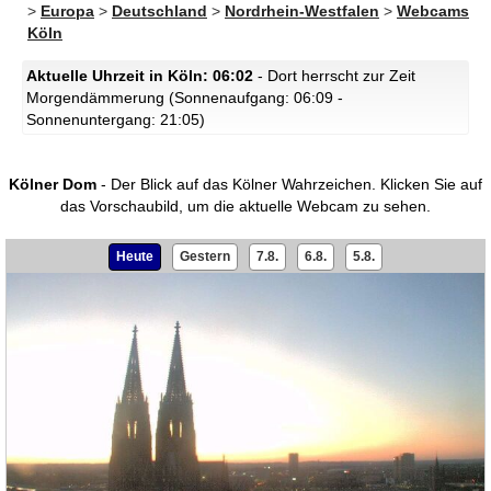
>
Europa
>
Deutschland
>
Nordrhein-Westfalen
>
Webcams
Köln
Aktuelle Uhrzeit in Köln: 06:02
- Dort herrscht zur Zeit
Morgendämmerung (Sonnenaufgang: 06:09 -
Sonnenuntergang: 21:05)
Kölner Dom
- Der Blick auf das Kölner Wahrzeichen.
Klicken Sie auf
das Vorschaubild, um die aktuelle Webcam zu sehen.
Heute
Gestern
7.8.
6.8.
5.8.