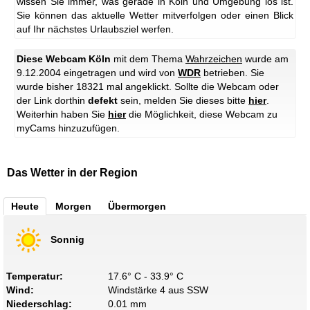
wissen Sie immer, was gerade in Köln und Umgebung los ist.
Sie können das aktuelle Wetter mitverfolgen oder einen Blick
auf Ihr nächstes Urlaubsziel werfen.
Diese Webcam Köln
mit dem Thema
Wahrzeichen
wurde am
9.12.2004 eingetragen und wird von
WDR
betrieben. Sie
wurde bisher 18321 mal angeklickt. Sollte die Webcam oder
der Link dorthin
defekt
sein, melden Sie dieses bitte
hier
.
Weiterhin haben Sie
hier
die Möglichkeit, diese Webcam zu
myCams hinzuzufügen.
Das Wetter in der Region
Heute
Morgen
Übermorgen
Sonnig
Temperatur:
17.6° C - 33.9° C
Wind:
Windstärke 4 aus SSW
Niederschlag:
0.01 mm