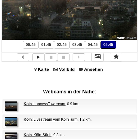
00:45
01:45
02:45
03:45
04:45
05:45
Karte
Vollbild
Ansehen
Webcams in der Nähe:
Köln
: LanxessTowercam
, 0.9 km.
Köln
: Livestream vom KölnTurm
, 1.2 km.
Köln
: Köln-Sürth
, 9.3 km.