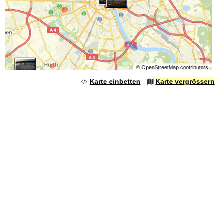
©
OpenStreetMap
contributors.
Karte einbetten
Karte vergrössern