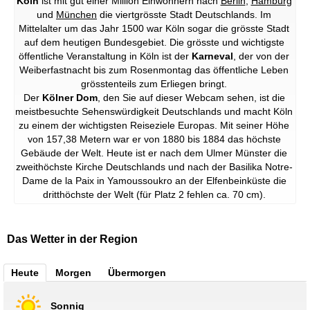
Köln
ist mit gut einer Million Einwohnern nach
Berlin
,
Hamburg
und
München
die viertgrösste Stadt Deutschlands. Im
Mittelalter um das Jahr 1500 war Köln sogar die grösste Stadt
auf dem heutigen Bundesgebiet. Die grösste und wichtigste
öffentliche Veranstaltung in Köln ist der
Karneval
, der von der
Weiberfastnacht bis zum Rosenmontag das öffentliche Leben
grösstenteils zum Erliegen bringt.
Der
Kölner Dom
, den Sie auf dieser Webcam sehen, ist die
meistbesuchte Sehenswürdigkeit Deutschlands und macht Köln
zu einem der wichtigsten Reiseziele Europas. Mit seiner Höhe
von 157,38 Metern war er von 1880 bis 1884 das höchste
Gebäude der Welt. Heute ist er nach dem Ulmer Münster die
zweithöchste Kirche Deutschlands und nach der Basilika Notre-
Dame de la Paix in Yamoussoukro an der Elfenbeinküste die
dritthöchste der Welt (für Platz 2 fehlen ca. 70 cm).
Das Wetter in der Region
Heute
Morgen
Übermorgen
Sonnig