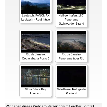
Leutasch: PANOMAX
Heiligenhafen: 180°
Leutasch - Rauthhütte
Panorama
Steinwarder Strand
Rio de Janeiro:
Rio de Janeiro:
Copacabana Posto 6
Panorama über Rio
Vlora: Vlora Bay
Val-d'Isère: Refuge du
Livecam
Prariond
Wir haben dieses Webcam-Verzeichnis mit großer Sorgfalt