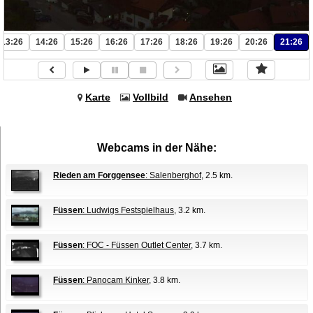
13:26
14:26
15:26
16:26
17:26
18:26
19:26
20:26
21:26
Karte
Vollbild
Ansehen
Webcams in der Nähe:
Rieden am Forggensee
: Salenberghof
, 2.5 km.
Füssen
: Ludwigs Festspielhaus
, 3.2 km.
Füssen
: FOC - Füssen Outlet Center
, 3.7 km.
Füssen
: Panocam Kinker
, 3.8 km.