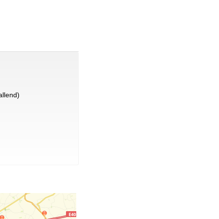
llend)