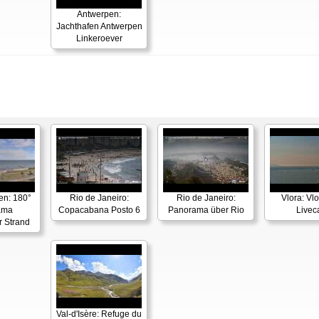
Antwerpen:
Jachthafen Antwerpen
Linkeroever
en: 180°
Rio de Janeiro:
Rio de Janeiro:
Vlora: Vl
ama
Copacabana Posto 6
Panorama über Rio
Live
r Strand
Val-d'Isère: Refuge du