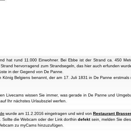
und hat rund 11.000 Einwohner. Bei Ebbe ist der Strand ca. 450 Met
er Strand hervorragend zum Strandsegeln, das hier auch erfunden wur
 Küste in der Gegend von De Panne.
 König Belgiens benannt, der am 17. Juli 1831 in De Panne erstmals
ren Livecams wissen Sie immer, was gerade in De Panne und Umgebun
 auf Ihr nächstes Urlaubsziel werfen.
nde
wurde am 11.2.2016 eingetragen und wird von
Restaurant Brasser
. Sollte die Webcam oder der Link dorthin
defekt
sein, melden Sie dies
e Webcam zu myCams hinzuzufügen.