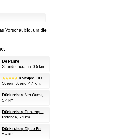
as Vorschaubild, um die
e:
De Panne
:
Strandpanorama
, 0.5 km.
Koksijde
: HD-
Stream Strand
, 4.4 km.
Dünkirchen
: Mer Ouest
,
5.4 km.
Dünkirchen
: Dunkerque
Rotonde
, 5.4 km.
Dünkirchen
: Digue Est
,
5.4 km.