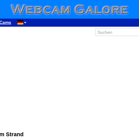
Cams
00:47
m Strand
01:47