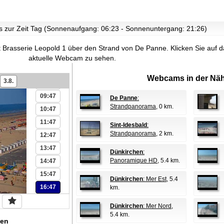
02:47
03:47
 es zur Zeit Tag (Sonnenaufgang: 06:23 - Sonnenuntergang: 21:26)
04:47
05:47
 Brasserie Leopold 1 über den Strand von De Panne.
Klicken Sie auf d
06:47
aktuelle Webcam zu sehen.
07:47
Webcams in der Näh
3.8.
08:47
09:47
De Panne
:
Strandpanorama
, 0 km.
10:47
11:47
Sint-Idesbald
:
Strandpanorama
, 2 km.
12:47
13:47
Dünkirchen
:
Panoramique HD
, 5.4 km.
14:47
15:47
Dünkirchen
: Mer Est
, 5.4
16:47
km.
Dünkirchen
: Mer Nord
,
5.4 km.
en