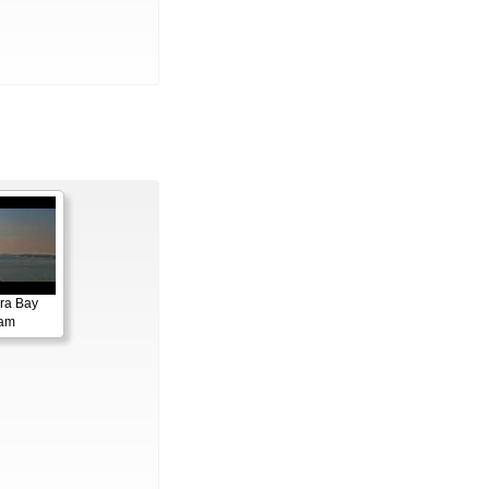
ora Bay
cam