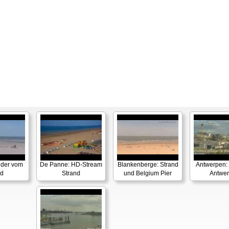
lder vom
De Panne: HD-Stream
Blankenberge: Strand
Antwerpen
nd
Strand
und Belgium Pier
Antwe