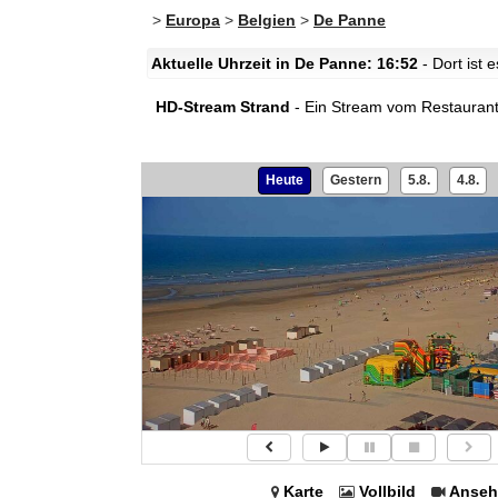
>
Europa
>
Belgien
>
De Panne
Aktuelle Uhrzeit in De Panne: 16:52
- Dort ist
HD-Stream Strand
- Ein Stream vom Restaurant
Heute
Gestern
5.8.
4.8.
Karte
Vollbild
Anseh