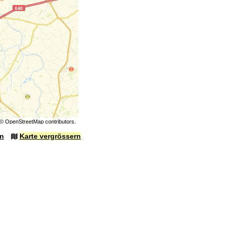
©
OpenStreetMap
contributors.
en
Karte vergrössern