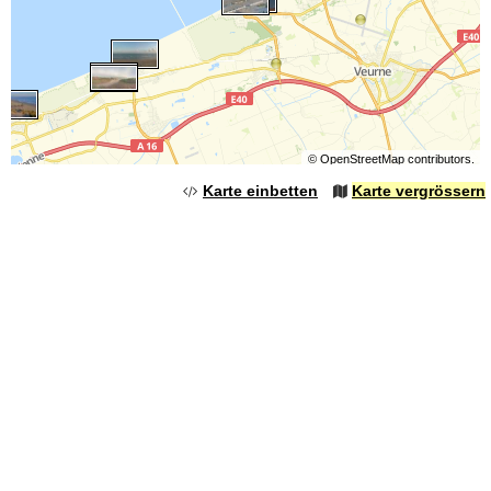
©
OpenStreetMap
contributors.
Karte einbetten
Karte vergrössern