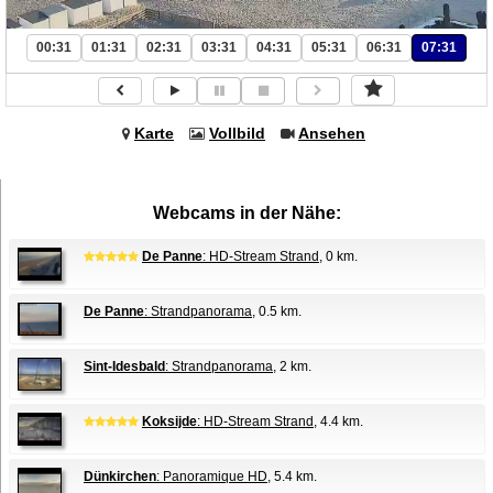
00:31
01:31
02:31
03:31
04:31
05:31
06:31
07:31
Karte
Vollbild
Ansehen
Webcams in der Nähe:
De Panne
: HD-Stream Strand
, 0 km.
De Panne
: Strandpanorama
, 0.5 km.
Sint-Idesbald
: Strandpanorama
, 2 km.
Koksijde
: HD-Stream Strand
, 4.4 km.
Dünkirchen
: Panoramique HD
, 5.4 km.