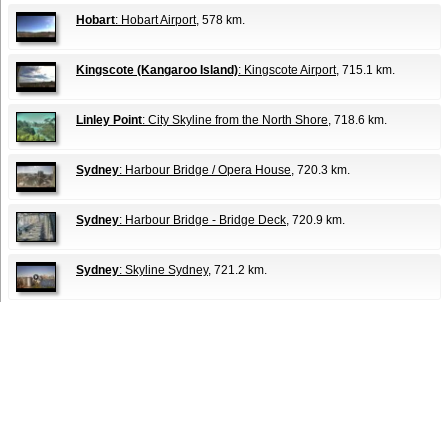
Hobart
: Hobart Airport
, 578 km.
Kingscote (Kangaroo Island)
: Kingscote Airport
, 715.1 km.
Linley Point
: City Skyline from the North Shore
, 718.6 km.
Sydney
: Harbour Bridge / Opera House
, 720.3 km.
Sydney
: Harbour Bridge - Bridge Deck
, 720.9 km.
Sydney
: Skyline Sydney
, 721.2 km.