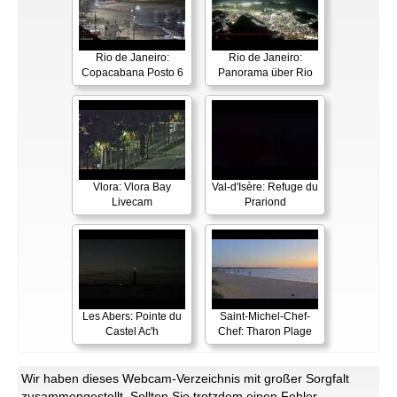
Rio de Janeiro:
Rio de Janeiro:
Copacabana Posto 6
Panorama über Rio
Vlora: Vlora Bay
Val-d'Isère: Refuge du
Livecam
Prariond
Les Abers: Pointe du
Saint-Michel-Chef-
Castel Ac'h
Chef: Tharon Plage
Wir haben dieses Webcam-Verzeichnis mit großer Sorgfalt
zusammengestellt. Sollten Sie trotzdem einen Fehler