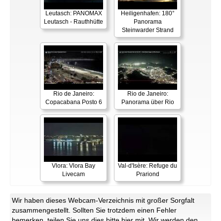
Leutasch: PANOMAX
Heiligenhafen: 180°
Leutasch - Rauthhütte
Panorama
Steinwarder Strand
Rio de Janeiro:
Rio de Janeiro:
Copacabana Posto 6
Panorama über Rio
Vlora: Vlora Bay
Val-d'Isère: Refuge du
Livecam
Prariond
Wir haben dieses Webcam-Verzeichnis mit großer Sorgfalt
zusammengestellt. Sollten Sie trotzdem einen Fehler
bemerken, teilen Sie uns dies bitte
hier
mit. Wir werden den