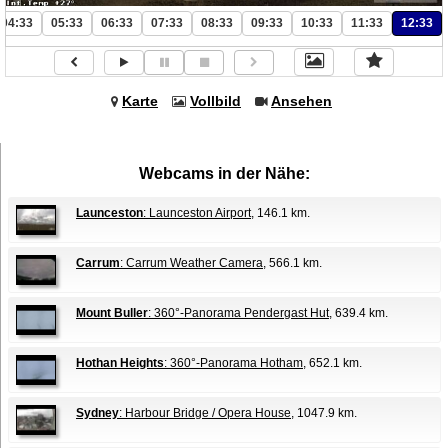
04:33
05:33
06:33
07:33
08:33
09:33
10:33
11:33
12:33
Karte
Vollbild
Ansehen
Webcams in der Nähe:
Launceston
: Launceston Airport
, 146.1 km.
Carrum
: Carrum Weather Camera
, 566.1 km.
Mount Buller
: 360°-Panorama Pendergast Hut
, 639.4 km.
Hothan Heights
: 360°-Panorama Hotham
, 652.1 km.
Sydney
: Harbour Bridge / Opera House
, 1047.9 km.