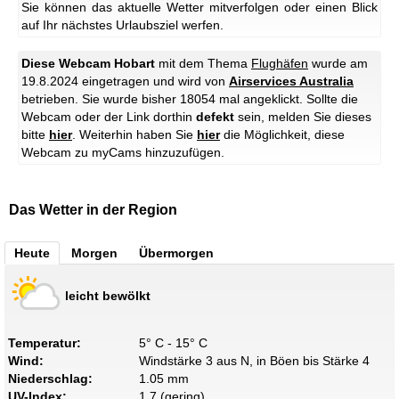
Sie können das aktuelle Wetter mitverfolgen oder einen Blick
auf Ihr nächstes Urlaubsziel werfen.
Diese Webcam Hobart
mit dem Thema
Flughäfen
wurde am
19.8.2024 eingetragen und wird von
Airservices Australia
betrieben. Sie wurde bisher 18054 mal angeklickt. Sollte die
Webcam oder der Link dorthin
defekt
sein, melden Sie dieses
bitte
hier
. Weiterhin haben Sie
hier
die Möglichkeit, diese
Webcam zu myCams hinzuzufügen.
Das Wetter in der Region
Heute
Morgen
Übermorgen
leicht bewölkt
Temperatur:
5° C - 15° C
Wind:
Windstärke 3 aus N, in Böen bis Stärke 4
Niederschlag:
1.05 mm
UV-Index:
1.7 (gering)