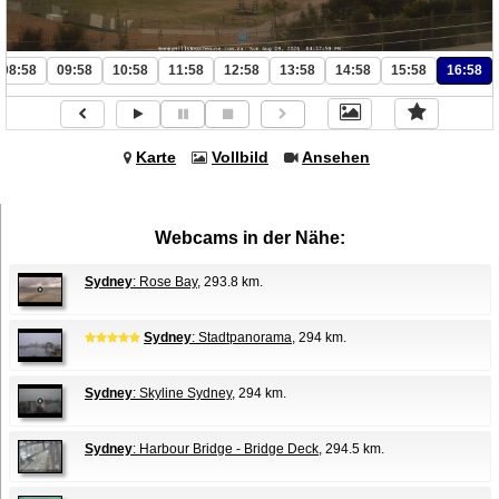
08:58
09:58
10:58
11:58
12:58
13:58
14:58
15:58
16:58
Karte
Vollbild
Ansehen
Webcams in der Nähe:
Sydney
: Rose Bay
, 293.8 km.
Sydney
: Stadtpanorama
, 294 km.
Sydney
: Skyline Sydney
, 294 km.
Sydney
: Harbour Bridge - Bridge Deck
, 294.5 km.