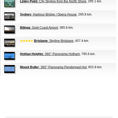
Linley Point
: City Skyline from the North Shore
, 295.1 km.
Sydney
: Harbour Bridge / Opera House
, 295.8 km.
Bilinga
: Gold Coast Airport
, 385.6 km.
Brisbane
: Skyline Brisbane
, 457.4 km.
Hothan Heights
: 360°-Panorama Hotham
, 795.6 km.
Mount Buller
: 360°-Panorama Pendergast Hut
, 852.8 km.