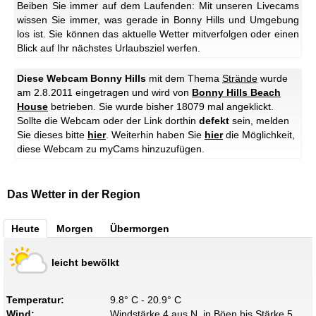
Beiben Sie immer auf dem Laufenden: Mit unseren Livecams
wissen Sie immer, was gerade in Bonny Hills und Umgebung
los ist. Sie können das aktuelle Wetter mitverfolgen oder einen
Blick auf Ihr nächstes Urlaubsziel werfen.
Diese Webcam Bonny Hills
mit dem Thema
Strände
wurde
am 2.8.2011 eingetragen und wird von
Bonny Hills Beach
House
betrieben. Sie wurde bisher 18079 mal angeklickt.
Sollte die Webcam oder der Link dorthin
defekt
sein, melden
Sie dieses bitte
hier
. Weiterhin haben Sie
hier
die Möglichkeit,
diese Webcam zu myCams hinzuzufügen.
Das Wetter in der Region
Heute
Morgen
Übermorgen
leicht bewölkt
Temperatur:
9.8° C - 20.9° C
Wind:
Windstärke 4 aus N, in Böen bis Stärke 5