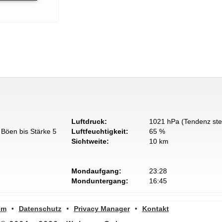
Luftdruck:
1021 hPa (Tendenz ste
Böen bis Stärke 5
Luftfeuchtigkeit:
65 %
Sichtweite:
10 km
Mondaufgang:
23:28
Monduntergang:
16:45
um
•
Datenschutz
•
Privacy Manager
•
Kontakt