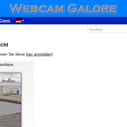
Cams
icht
nnen Sie diese
hier anmelden
!
nautique.