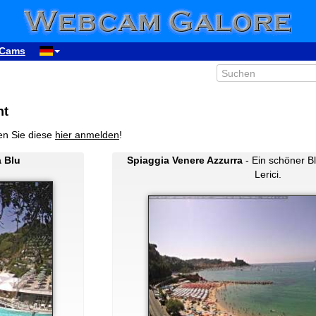
Cams
ht
en Sie diese
hier anmelden
!
a Blu
Spiaggia Venere Azzurra
- Ein schöner Bl
Lerici.