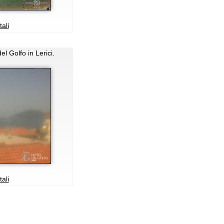
ali
el Golfo in Lerici.
ali