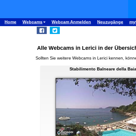
Home
Webcams
Webcam Anmelden
Neuzugänge
my
Alle Webcams in Lerici in der Übersic
Sollten Sie weitere Webcams in Lerici kennen, könn
Stabilimento Balneare della Bai