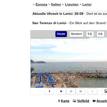
>
Europa
>
Italien
>
Ligurien
>
Lerici
Aktuelle Uhrzeit in Lerici: 20:09
- Dort ist es z
San Terenzo di Lerici
- Ein Blick auf den Strand 
Heute
Gestern
5.8.
4.8.
Karte
Vollbild
Anseh