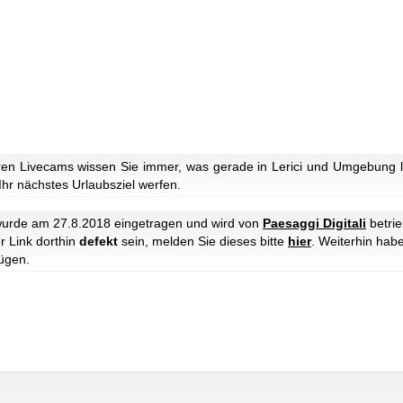
en Livecams wissen Sie immer, was gerade in Lerici und Umgebung lo
 Ihr nächstes Urlaubsziel werfen.
urde am 27.8.2018 eingetragen und wird von
Paesaggi Digitali
betrie
r Link dorthin
defekt
sein, melden Sie dieses bitte
hier
. Weiterhin hab
ügen.