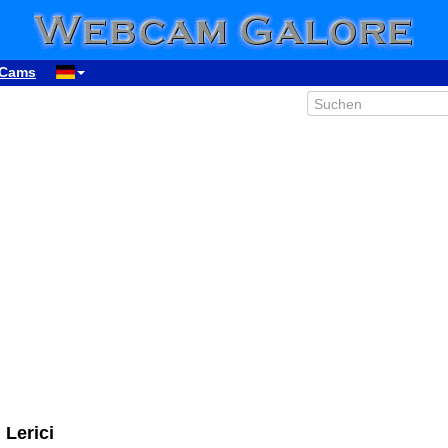
Cams
00:24
01:24
02:24
03:24
04:24
 Lerici
05:24