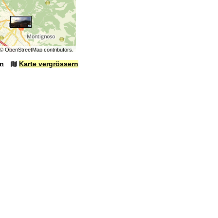
©
OpenStreetMap
contributors.
en
Karte vergrössern