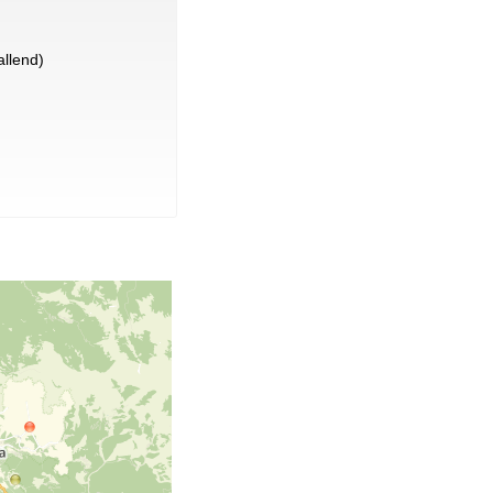
llend)