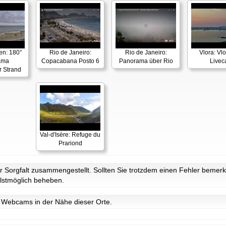
en: 180°
Rio de Janeiro:
Rio de Janeiro:
Vlora: Vl
ama
Copacabana Posto 6
Panorama über Rio
Live
r Strand
Val-d'Isère: Refuge du
Prariond
Sorgfalt zusammengestellt. Sollten Sie trotzdem einen Fehler bemerke
lstmöglich beheben.
it Webcams in der Nähe dieser Orte.