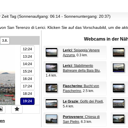
06:24
07:24
ur Zeit Tag (Sonnenaufgang: 06:14 - Sonnenuntergang: 20:37)
08:24
09:24
von San Terenzo di Lerici.
Klicken Sie auf das Vorschaubild, um die a
10:24
Webcams in der Näh
3.8.
11:24
12:24
Lerici
: Spiaggia Venere
Azzurra
, 0.3 km.
13:24
14:24
Lerici
: Stabilimento
Balneare della Baia Blu
,
15:24
1.4 km.
16:24
Fiascherino
: Bucht von
17:24
Fiascherino
, 2.5 km.
18:24
19:24
Le Grazie
: Golfo dei Poeti
,
5.4 km.
Portovenere
: Chiesa di
en
San Pietro
, 6.3 km.