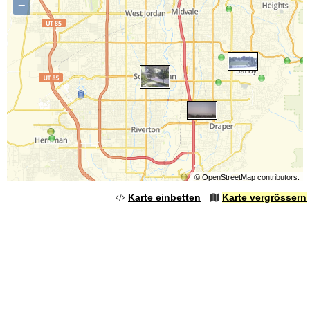
−
©
OpenStreetMap
contributors.
Karte einbetten
Karte vergrössern