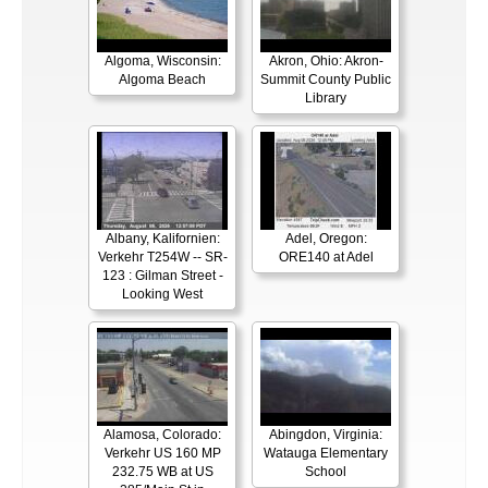
Algoma, Wisconsin:
Akron, Ohio: Akron-
Algoma Beach
Summit County Public
Library
Albany, Kalifornien:
Adel, Oregon:
Verkehr T254W -- SR-
ORE140 at Adel
123 : Gilman Street -
Looking West
Alamosa, Colorado:
Abingdon, Virginia:
Verkehr US 160 MP
Watauga Elementary
232.75 WB at US
School