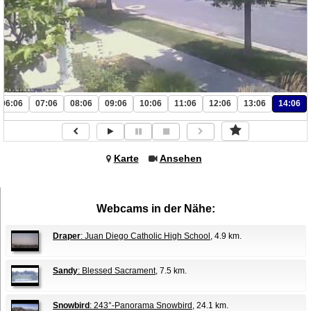
06:06
07:06
08:06
09:06
10:06
11:06
12:06
13:06
14:06
Karte
Ansehen
Webcams in der Nähe:
Draper
: Juan Diego Catholic High School
, 4.9 km.
Sandy
: Blessed Sacrament
, 7.5 km.
Snowbird
: 243°-Panorama Snowbird
, 24.1 km.