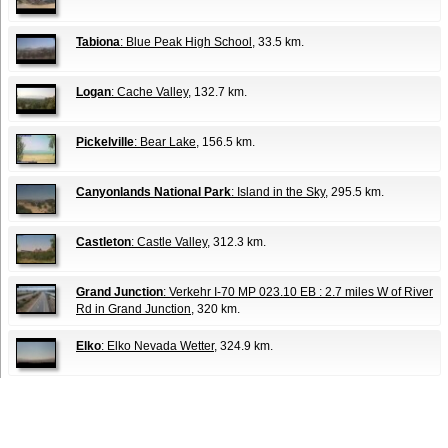
Tabiona
: Blue Peak High School
, 33.5 km.
Logan
: Cache Valley
, 132.7 km.
Pickelville
: Bear Lake
, 156.5 km.
Canyonlands National Park
: Island in the Sky
, 295.5 km.
Castleton
: Castle Valley
, 312.3 km.
Grand Junction
: Verkehr I-70 MP 023.10 EB : 2.7 miles W of River
Rd in Grand Junction
, 320 km.
Elko
: Elko Nevada Wetter
, 324.9 km.