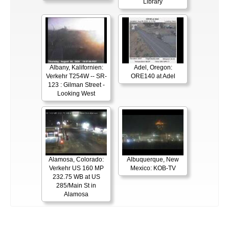
Library
Albany, Kalifornien:
Adel, Oregon:
Verkehr T254W -- SR-
ORE140 at Adel
123 : Gilman Street -
Looking West
Alamosa, Colorado:
Albuquerque, New
Verkehr US 160 MP
Mexico: KOB-TV
232.75 WB at US
285/Main St in
Alamosa