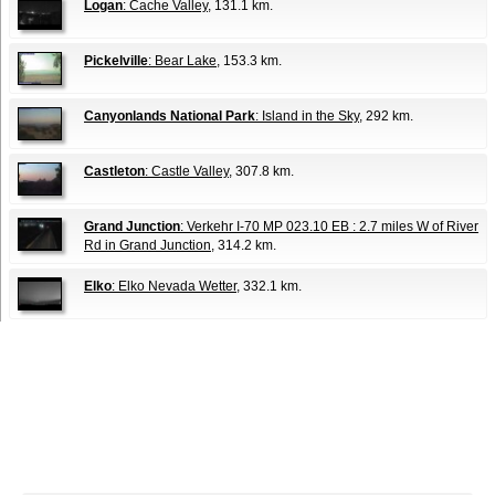
Logan
: Cache Valley
, 131.1 km.
Pickelville
: Bear Lake
, 153.3 km.
Canyonlands National Park
: Island in the Sky
, 292 km.
Castleton
: Castle Valley
, 307.8 km.
Grand Junction
: Verkehr I-70 MP 023.10 EB : 2.7 miles W of River
Rd in Grand Junction
, 314.2 km.
Elko
: Elko Nevada Wetter
, 332.1 km.