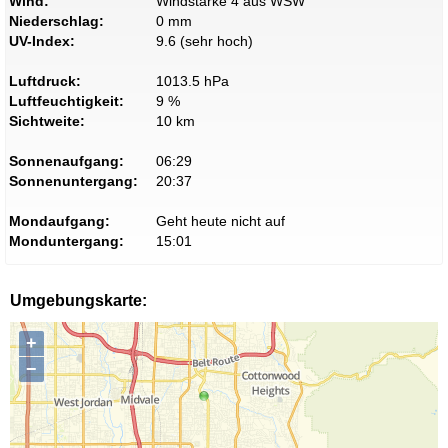
Wind:
Windstärke 4 aus WSW
Niederschlag:
0 mm
UV-Index:
9.6 (sehr hoch)
Luftdruck:
1013.5 hPa
Luftfeuchtigkeit:
9 %
Sichtweite:
10 km
Sonnenaufgang:
06:29
Sonnenuntergang:
20:37
Mondaufgang:
Geht heute nicht auf
Monduntergang:
15:01
Umgebungskarte:
+
−