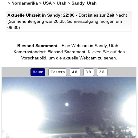
>
Nordamerika
>
USA
>
Utah
>
Sandy, Utah
Aktuelle Uhrzeit in Sandy: 22:00
- Dort ist es zur Zeit Nacht
(Sonnenuntergang war 20:35, Sonnenaufgang morgen um
06:30)
Blessed Sacrament
- Eine Webcam in Sandy, Utah -
Kamerastandort: Blessed Sacrament.
Klicken Sie auf das
Vorschaubild, um die aktuelle Webcam zu sehen.
Heute
Gestern
4.8.
3.8.
2.8.