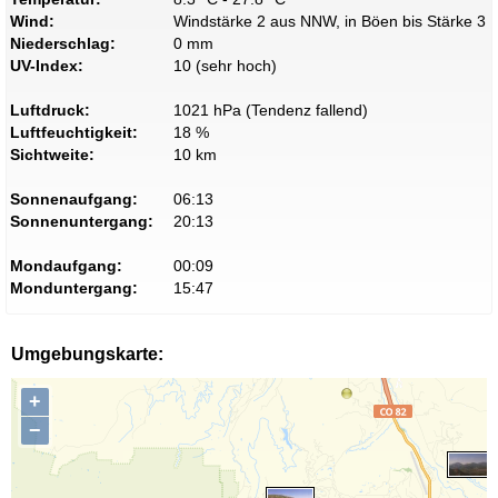
Wind:
Windstärke 2 aus NNW, in Böen bis Stärke 3
Niederschlag:
0 mm
UV-Index:
10 (sehr hoch)
Luftdruck:
1021 hPa (Tendenz fallend)
Luftfeuchtigkeit:
18 %
Sichtweite:
10 km
Sonnenaufgang:
06:13
Sonnenuntergang:
20:13
Mondaufgang:
00:09
Monduntergang:
15:47
Umgebungskarte:
+
−