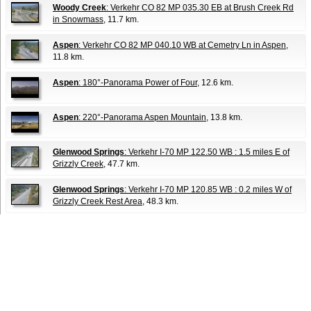
Woody Creek
: Verkehr CO 82 MP 035.30 EB at Brush Creek Rd
in Snowmass
, 11.7 km.
Aspen
: Verkehr CO 82 MP 040.10 WB at Cemetry Ln in Aspen
,
11.8 km.
Aspen
: 180°-Panorama Power of Four
, 12.6 km.
Aspen
: 220°-Panorama Aspen Mountain
, 13.8 km.
Glenwood Springs
: Verkehr I-70 MP 122.50 WB : 1.5 miles E of
Grizzly Creek
, 47.7 km.
Glenwood Springs
: Verkehr I-70 MP 120.85 WB : 0.2 miles W of
Grizzly Creek Rest Area
, 48.3 km.