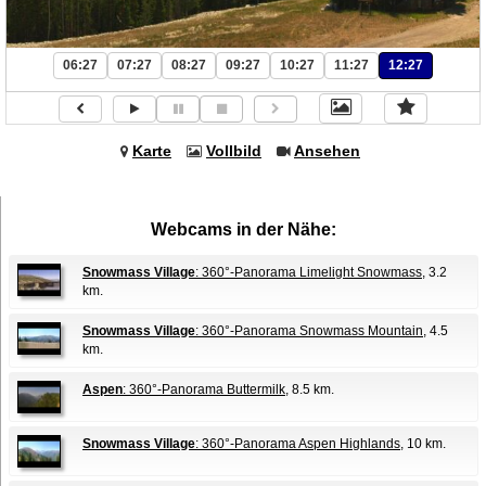
06:27
07:27
08:27
09:27
10:27
11:27
12:27
Karte
Vollbild
Ansehen
Webcams in der Nähe:
Snowmass Village
: 360°-Panorama Limelight Snowmass
, 3.2
km.
Snowmass Village
: 360°-Panorama Snowmass Mountain
, 4.5
km.
Aspen
: 360°-Panorama Buttermilk
, 8.5 km.
Snowmass Village
: 360°-Panorama Aspen Highlands
, 10 km.