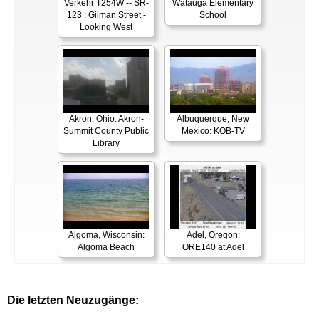
Verkehr T254W -- SR-
Watauga Elementary
123 : Gilman Street -
School
Looking West
Akron, Ohio: Akron-
Albuquerque, New
Summit County Public
Mexico: KOB-TV
Library
Algoma, Wisconsin:
Adel, Oregon:
Algoma Beach
ORE140 at Adel
Die letzten Neuzugänge: