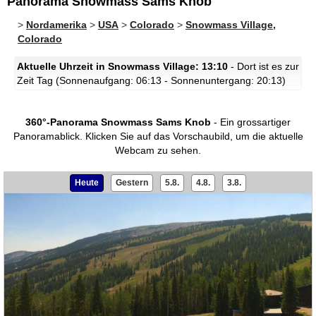
Panorama Snowmass Sams Knob
>
Nordamerika
>
USA
>
Colorado
>
Snowmass Village,
Colorado
Aktuelle Uhrzeit in Snowmass Village: 13:10
- Dort ist es zur
Zeit Tag (Sonnenaufgang: 06:13 - Sonnenuntergang: 20:13)
360°-Panorama Snowmass Sams Knob
- Ein grossartiger
Panoramablick.
Klicken Sie auf das Vorschaubild, um die aktuelle
Webcam zu sehen.
Heute
Gestern
5.8.
4.8.
3.8.