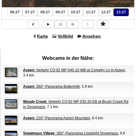
06:27
07:27
08:27
09:27
10:27
11:27
12:27
13:27
Karte
Vollbild
Ansehen
Webcams in der Nähe:
Aspen
: Verkehr CO 82 MP 040.10 WB at Cemetry Ln in Aspen
,
3.4 km.
Aspen
: 360°-Panorama Buttermilk
, 5.9 km.
Woody Creek
: Verkehr CO 82 MP 035.30 EB at Brush Creek Rd
in Snowmass
, 7.1 km.
Aspen
: 220°-Panorama Aspen Mountain
, 8.4 km.
Snowmass Village
: 360°-Panorama Limelight Snowmass
, 9.8