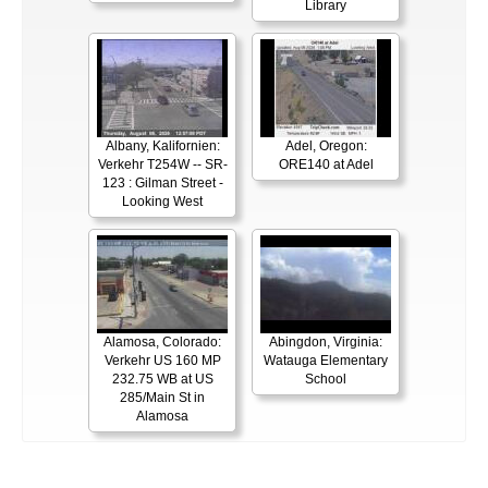
Library
Albany, Kalifornien:
Adel, Oregon:
Verkehr T254W -- SR-
ORE140 at Adel
123 : Gilman Street -
Looking West
Alamosa, Colorado:
Abingdon, Virginia:
Verkehr US 160 MP
Watauga Elementary
232.75 WB at US
School
285/Main St in
Alamosa