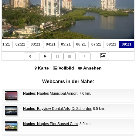
01:21
02:21
03:21
04:21
05:21
06:21
07:21
08:21
09:21
Karte
Vollbild
Ansehen
Webcams in der Nähe:
Naples
: Naples Municipal Airport
, 7.6 km.
Naples
: Bayview Dental Arts, Dr.Scherder
, 8.5 km.
Naples
: Naples Pier Sunset Cam
, 8.9 km.