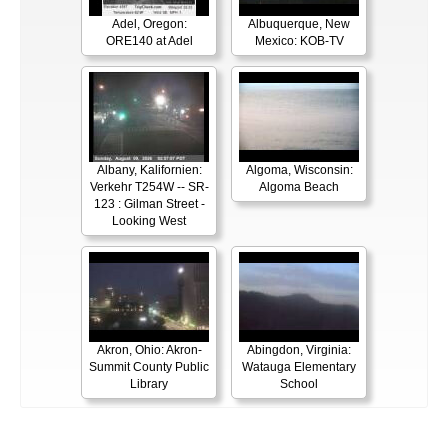
Adel, Oregon:
Albuquerque, New
ORE140 at Adel
Mexico: KOB-TV
Albany, Kalifornien:
Algoma, Wisconsin:
Verkehr T254W -- SR-
Algoma Beach
123 : Gilman Street -
Looking West
Akron, Ohio: Akron-
Abingdon, Virginia:
Summit County Public
Watauga Elementary
Library
School