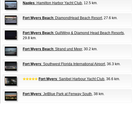
Naples
: Hamilton Harbor Yacht Club
, 12.5 km.
Fort Myers Beach
: DiamondHead Beach Resort
, 27.6 km.
Fort Myers Beach
: GullWing & Diamond Head Beach Resorts
,
29.8 km.
Fort Myers Beach
: Strand und Meer
, 30.2 km.
Fort Myers
: Southwest Florida International Airport
, 36.3 km.
Fort Myers
: Sanibel Harbour Yacht Club
, 36.6 km.
Fort Myers
: JetBlue Park at Fenway South
, 38 km.