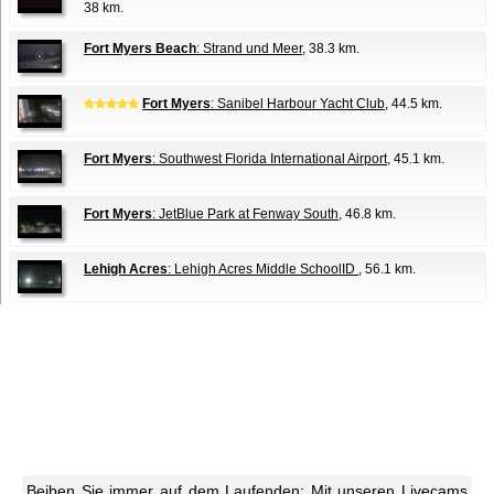
38 km.
Fort Myers Beach
: Strand und Meer
, 38.3 km.
Fort Myers
: Sanibel Harbour Yacht Club
, 44.5 km.
Fort Myers
: Southwest Florida International Airport
, 45.1 km.
Fort Myers
: JetBlue Park at Fenway South
, 46.8 km.
Lehigh Acres
: Lehigh Acres Middle SchoolID
, 56.1 km.
Beiben Sie immer auf dem Laufenden: Mit unseren Livecams