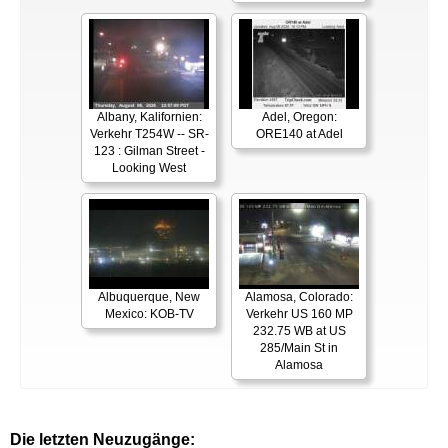
Albany, Kalifornien:
Adel, Oregon:
Verkehr T254W -- SR-
ORE140 at Adel
123 : Gilman Street -
Looking West
Albuquerque, New
Alamosa, Colorado:
Mexico: KOB-TV
Verkehr US 160 MP
232.75 WB at US
285/Main St in
Alamosa
Die letzten Neuzugänge: