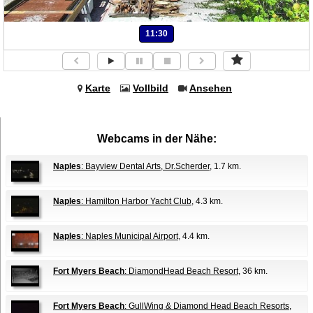
11:30
Karte
Vollbild
Ansehen
Webcams in der Nähe:
Naples
: Bayview Dental Arts, Dr.Scherder
, 1.7 km.
Naples
: Hamilton Harbor Yacht Club
, 4.3 km.
Naples
: Naples Municipal Airport
, 4.4 km.
Fort Myers Beach
: DiamondHead Beach Resort
, 36 km.
Fort Myers Beach
: GullWing & Diamond Head Beach Resorts
,