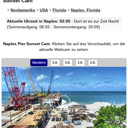
Sunset Cam
>
Nordamerika
>
USA
>
Florida
>
Naples, Florida
Aktuelle Uhrzeit in Naples: 02:05
- Dort ist es zur Zeit Nacht
(Sonnenaufgang: 06:55 - Sonnenuntergang: 20:09)
Naples Pier Sunset Cam
:
Klicken Sie auf das Vorschaubild, um die
aktuelle Webcam zu sehen.
Gestern
5.8.
4.8.
3.8.
2.8.