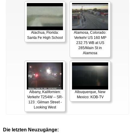
Alachua, Florida:
Alamosa, Colorado:
Santa Fe High School
Verkehr US 160 MP
232.75 WB at US
285/Main St in
Alamosa
Albany, Kalifornien:
Albuquerque, New
Verkehr T254W -- SR-
Mexico: KOB-TV
123 : Gilman Street -
Looking West
Die letzten Neuzugänge: