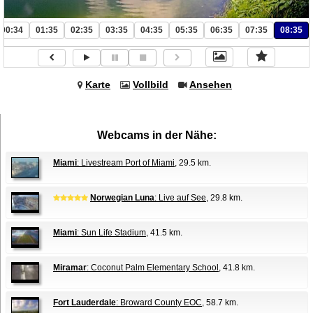
00:34
01:35
02:35
03:35
04:35
05:35
06:35
07:35
08:35
Karte
Vollbild
Ansehen
Webcams in der Nähe:
Miami
: Livestream Port of Miami
, 29.5 km.
Norwegian Luna
: Live auf See
, 29.8 km.
Miami
: Sun Life Stadium
, 41.5 km.
Miramar
: Coconut Palm Elementary School
, 41.8 km.
Fort Lauderdale
: Broward County EOC
, 58.7 km.