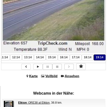
11:14
12:14
13:14
14:14
15:14
16:14
17:14
18:14
19:14
Karte
Vollbild
Ansehen
Webcams in der Nähe:
Elkton
: ORE38 at Elkton
, 36.8 km.