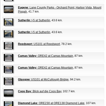
Eugene
: Lane County Parks - Orchard Point, Harbor Vista, Mount
Pisgah
, 41.7 km.
Sutherlin
: I-5 at Sutherlin
, 43.6 km.
Sutherlin
: I-5 at Sutherlin
, 43.6 km.
Reedsport
: US101 at Reedsport
, 78.2 km.
Camas Valley
: ORE42 at Camas Mountain
, 87 km.
Camas Valley
: ORE42 at Camas Mountain
, 87 km.
Glasgow
: US101 at McCullough Bridge
, 94.2 km.
Coos Bay
: Blick auf die Coos Bay
, 102.7 km.
Diamond Lake
: ORE230 at ORE138 Diamond Lake
, 107 km.