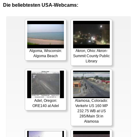
Die beliebtesten USA-Webcams:
Algoma, Wisconsin:
Akron, Ohio: Akron-
Algoma Beach
Summit County Public
Library
Adel, Oregon:
Alamosa, Colorado:
ORE140 at Adel
Verkehr US 160 MP
232.75 WB at US
285/Main St in
Alamosa