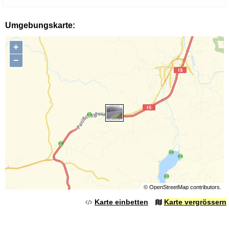
Umgebungskarte:
+
−
©
OpenStreetMap
contributors.
Karte einbetten
Karte vergrössern