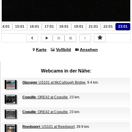
14:01
15:01
16:01
17:01
18:01
19:01
21:01
22:01
23:01
Karte
Vollbild
Ansehen
Webcams in der Nähe:
Glasgow
: US101 at McCullough Bridge
, 9.4 km.
Coquille
: ORE42 at Coquille
, 23 km.
Coquille
: ORE42 at Coquille
, 23 km.
Reedsport
: US101 at Reedsport
, 39.9 km.