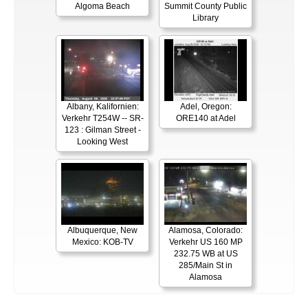
Algoma Beach
Summit County Public
Library
Albany, Kalifornien:
Adel, Oregon:
Verkehr T254W -- SR-
ORE140 at Adel
123 : Gilman Street -
Looking West
Albuquerque, New
Alamosa, Colorado:
Mexico: KOB-TV
Verkehr US 160 MP
232.75 WB at US
285/Main St in
Alamosa