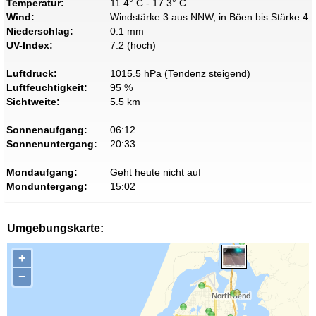
Temperatur:
11.4° C - 17.3° C
Wind:
Windstärke 3 aus NNW, in Böen bis Stärke 4
Niederschlag:
0.1 mm
UV-Index:
7.2 (hoch)
Luftdruck:
1015.5 hPa (Tendenz steigend)
Luftfeuchtigkeit:
95 %
Sichtweite:
5.5 km
Sonnenaufgang:
06:12
Sonnenuntergang:
20:33
Mondaufgang:
Geht heute nicht auf
Monduntergang:
15:02
Umgebungskarte:
+
−