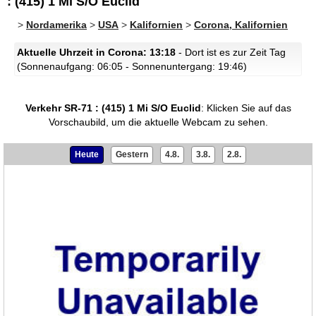
: (415) 1 Mi S/O Euclid
>
Nordamerika
>
USA
>
Kalifornien
>
Corona, Kalifornien
Aktuelle Uhrzeit in Corona: 13:18
- Dort ist es zur Zeit Tag
(Sonnenaufgang: 06:05 - Sonnenuntergang: 19:46)
Verkehr SR-71 : (415) 1 Mi S/O Euclid
:
Klicken Sie auf das
Vorschaubild, um die aktuelle Webcam zu sehen.
Heute
Gestern
4.8.
3.8.
2.8.