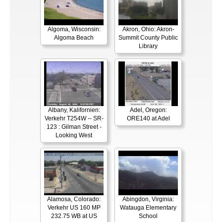
Algoma, Wisconsin:
Akron, Ohio: Akron-
Algoma Beach
Summit County Public
Library
Albany, Kalifornien:
Adel, Oregon:
Verkehr T254W -- SR-
ORE140 at Adel
123 : Gilman Street -
Looking West
Alamosa, Colorado:
Abingdon, Virginia:
Verkehr US 160 MP
Watauga Elementary
232.75 WB at US
School