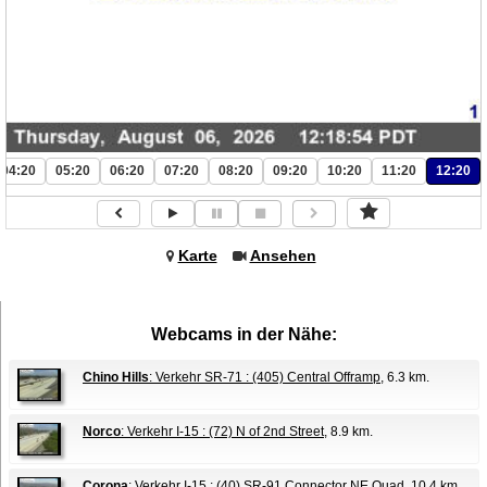
04:20
05:20
06:20
07:20
08:20
09:20
10:20
11:20
12:20
Karte
Ansehen
Webcams in der Nähe:
Chino Hills
: Verkehr SR-71 : (405) Central Offramp
, 6.3 km.
Norco
: Verkehr I-15 : (72) N of 2nd Street
, 8.9 km.
Corona
: Verkehr I-15 : (40) SR-91 Connector NE Quad
, 10.4 km.