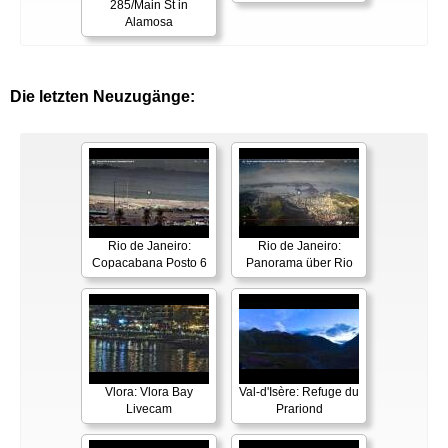
285/Main St in
Alamosa
Die letzten Neuzugänge:
Rio de Janeiro:
Rio de Janeiro:
Copacabana Posto 6
Panorama über Rio
Vlora: Vlora Bay
Val-d'Isère: Refuge du
Livecam
Prariond