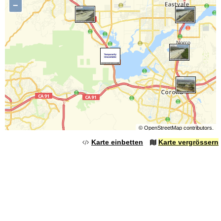
−
©
OpenStreetMap
contributors.
Karte einbetten
Karte vergrössern