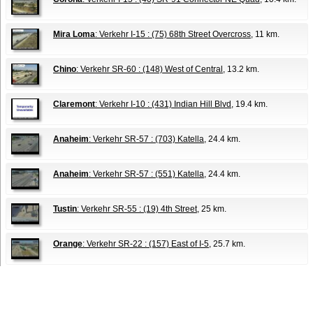
Mira Loma
: Verkehr I-15 : (75) 68th Street Overcross
, 11 km.
Chino
: Verkehr SR-60 : (148) West of Central
, 13.2 km.
Claremont
: Verkehr I-10 : (431) Indian Hill Blvd
, 19.4 km.
Anaheim
: Verkehr SR-57 : (703) Katella
, 24.4 km.
Anaheim
: Verkehr SR-57 : (551) Katella
, 24.4 km.
Tustin
: Verkehr SR-55 : (19) 4th Street
, 25 km.
Orange
: Verkehr SR-22 : (157) East of I-5
, 25.7 km.