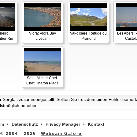
neiro:
Vlora: Vlora Bay
Val-d'Isère: Refuge du
Les Abers: 
ber Rio
Livecam
Prariond
Castel 
Saint-Michel-Chef-
Chef: Tharon Plage
Sorgfalt zusammengestellt. Sollten Sie trotzdem einen Fehler bemerke
lstmöglich beheben.
um
•
Datenschutz
•
Privacy Manager
•
Kontakt
© 2004 - 2026
Webcam Galore