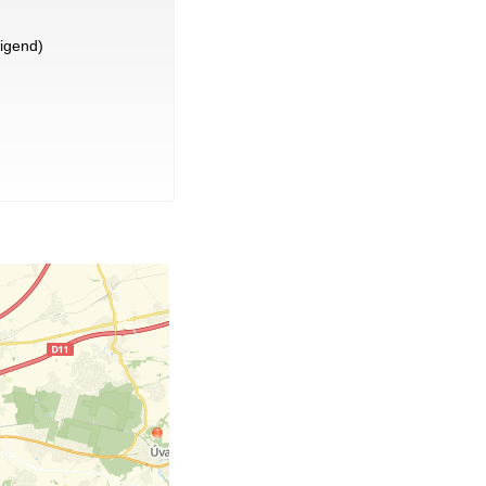
igend)