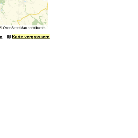
©
OpenStreetMap
contributors.
en
Karte vergrössern