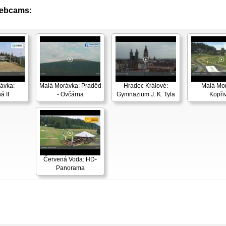
Webcams:
ávka:
Malá Morávka: Praděd
Hradec Králové:
Malá Mo
á II
- Ovčárna
Gymnazium J. K. Tyla
Kopři
Červená Voda: HD-
Panorama