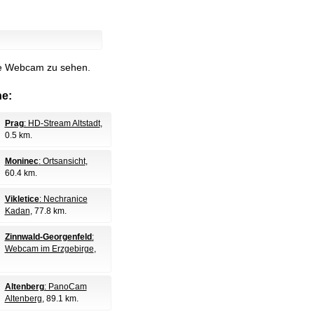
lle Webcam zu sehen.
e:
Prag
: HD-Stream Altstadt
,
0.5 km.
Moninec
: Ortsansicht
,
60.4 km.
Vikletice
: Nechranice
Kadan
, 77.8 km.
Zinnwald-Georgenfeld
:
Webcam im Erzgebirge
,
Altenberg
: PanoCam
Altenberg
, 89.1 km.