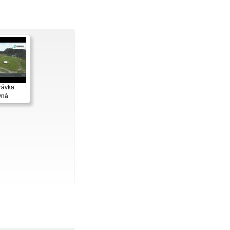
rávka:
vná