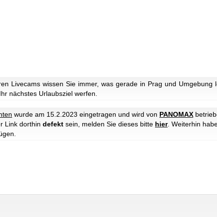
ren Livecams wissen Sie immer, was gerade in Prag und Umgebung lo
 Ihr nächstes Urlaubsziel werfen.
hten
wurde am 15.2.2023 eingetragen und wird von
PANOMAX
betrieb
r Link dorthin
defekt
sein, melden Sie dieses bitte
hier
. Weiterhin hab
ügen.