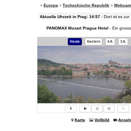
>
Europa
>
Tschechische Republik
>
Webcam
Aktuelle Uhrzeit in Prag: 14:57
- Dort ist es zu
PANOMAX Mozart Prague Hotel
- Ein gross
Heute
Gestern
4.8.
3.8.
Karte
Vollbild
Anseh