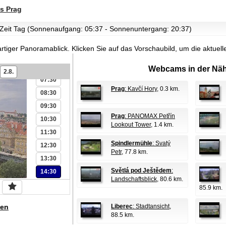
01:30
s Prag
02:30
03:30
r Zeit Tag (Sonnenaufgang: 05:37 - Sonnenuntergang: 20:37)
04:30
artiger Panoramablick.
Klicken Sie auf das Vorschaubild, um die aktue
05:30
06:30
Webcams in der Näh
2.8.
07:30
Prag
: Kavčí Hory
, 0.3 km.
08:30
09:30
Prag
: PANOMAX Petřín
10:30
Lookout Tower
, 1.4 km.
11:30
Spindlermühle
: Svatý
12:30
Petr
, 77.8 km.
13:30
Světlá pod Ještědem
:
14:30
Landschaftsblick
, 80.6 km.
85.9 km.
en
Liberec
: Stadtansicht
,
88.5 km.