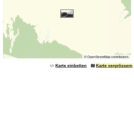
©
OpenStreetMap
contributors.
Karte einbetten
Karte vergrössern