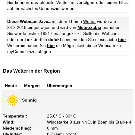
Sie können das aktuelle Wetter mitverfolgen oder einen Blick
auf Ihr nächstes Urlaubsziel werfen.
Diese Webcam Javea
mit dem Thema
Wetter
wurde am
24.2.2015 eingetragen und wird von
Meteoxabia
betrieben.
Sie wurde bisher 18317 mal angeklickt. Sollte die Webcam
oder der Link dorthin
defekt
sein, melden Sie dieses bitte
hier
.
Weiterhin haben Sie
hier
die Möglichkeit, diese Webcam zu
myCams hinzuzufügen.
Das Wetter in der Region
Heute
Morgen
Übermorgen
Sonnig
Temperatur:
25.6° C - 30° C
Wind:
Windstärke 3 aus NNO, in Böen bis Stärke 4
Niederschlag:
0 mm
UV-Index:
8.7 (sehr hoch)