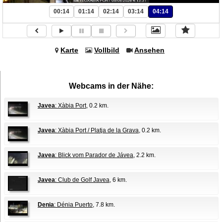
00:14
01:14
02:14
03:14
04:14
Karte
Vollbild
Ansehen
Webcams in der Nähe:
Javea
: Xàbia Port
, 0.2 km.
Javea
: Xàbia Port / Platja de la Grava
, 0.2 km.
Javea
: Blick vom Parador de Jávea
, 2.2 km.
Javea
: Club de Golf Javea
, 6 km.
Denia
: Dénia Puerto
, 7.8 km.