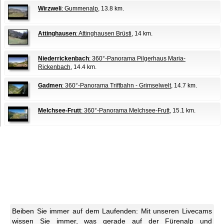
Wirzweli
: Gummenalp
, 13.8 km.
Attinghausen
: Attinghausen Brüsti
, 14 km.
Niederrickenbach
: 360°-Panorama Pilgerhaus Maria-
Rickenbach
, 14.4 km.
Gadmen
: 360°-Panorama Triftbahn - Grimselwelt
, 14.7 km.
Melchsee-Frutt
: 360°-Panorama Melchsee-Frutt
, 15.1 km.
Beiben Sie immer auf dem Laufenden: Mit unseren Livecams
wissen Sie immer, was gerade auf der Fürenalp und