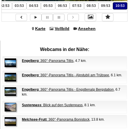
02:53
03:53
04:53
05:53
06:53
07:53
08:53
09:53
10:53
Karte
Vollbild
Ansehen
Webcams in der Nähe:
Engelberg
: 360°-Panorama Titlis
, 4.7 km.
Engelberg
: 360°-Panorama Titlis - Alpstubli am Trübsee
, 6.1 km.
Engelberg
: 360°-Panorama Titlis - Engstlenalp Bergstation
, 6.7
km.
Sustenpass
: Blick auf den Sustenpass
, 8.1 km.
Melchsee-Frutt
: 360°-Panorama Bonistock
, 13.8 km.