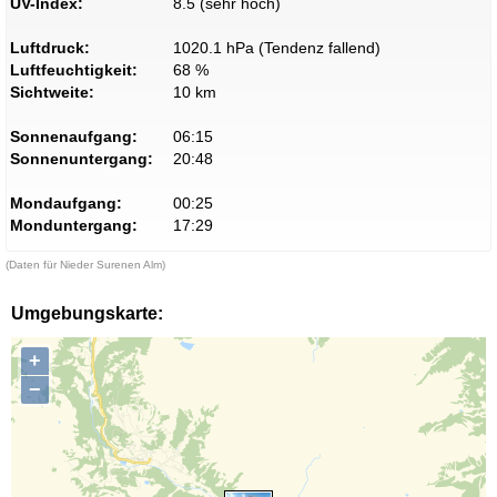
UV-Index:
8.5 (sehr hoch)
Luftdruck:
1020.1 hPa (Tendenz fallend)
Luftfeuchtigkeit:
68 %
Sichtweite:
10 km
Sonnenaufgang:
06:15
Sonnenuntergang:
20:48
Mondaufgang:
00:25
Monduntergang:
17:29
(Daten für Nieder Surenen Alm)
Umgebungskarte:
+
−