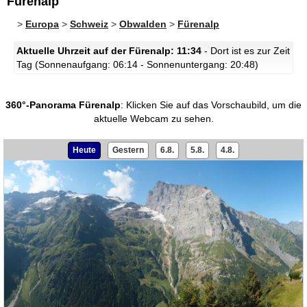
Fürenalp
>
Europa
>
Schweiz
>
Obwalden
>
Fürenalp
Aktuelle Uhrzeit auf der Fürenalp: 11:34
- Dort ist es zur Zeit
Tag (Sonnenaufgang: 06:14 - Sonnenuntergang: 20:48)
360°-Panorama Fürenalp
:
Klicken Sie auf das Vorschaubild, um die
aktuelle Webcam zu sehen.
Heute
Gestern
6.8.
5.8.
4.8.