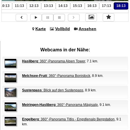
10:13
11:13
12:13
13:13
14:13
15:13
16:13
17:13
18:13
Karte
Vollbild
Ansehen
Webcams in der Nähe:
Hasliberg
: 360°-Panorama Alpen Tower
, 7.1 km.
Melchsee-Frutt
: 360°-Panorama Bonistock
, 8.9 km.
Sustenpass
: Blick auf den Sustenpass
, 8.9 km.
Meiringen-Hasliberg
: 360°-Panorama Mägisalp
, 9.1 km.
Engelberg
: 360°-Panorama Titlis - Engstlenalp Bergstation
, 9.1
km.