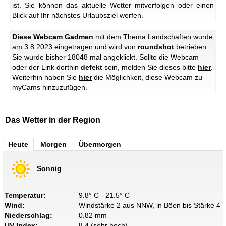
ist. Sie können das aktuelle Wetter mitverfolgen oder einen
Blick auf Ihr nächstes Urlaubsziel werfen.
Diese Webcam Gadmen
mit dem Thema
Landschaften
wurde
am 3.8.2023 eingetragen und wird von
roundshot
betrieben.
Sie wurde bisher 18048 mal angeklickt. Sollte die Webcam
oder der Link dorthin
defekt
sein, melden Sie dieses bitte
hier
.
Weiterhin haben Sie
hier
die Möglichkeit, diese Webcam zu
myCams hinzuzufügen.
Das Wetter in der Region
Heute
Morgen
Übermorgen
Sonnig
Temperatur:
9.8° C - 21.5° C
Wind:
Windstärke 2 aus NNW, in Böen bis Stärke 4
Niederschlag:
0.82 mm
UV-Index:
8.4 (sehr hoch)