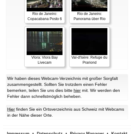
Rio de Janeiro:
Rio de Janeiro:
Copacabana Posto 6
Panorama über Rio
Vlora: Vlora Bay
Val-d'Isère: Refuge du
Livecam
Prariond
Wir haben dieses Webcam-Verzeichnis mit großer Sorgfalt
zusammengestellt. Sollten Sie trotzdem einen Fehler
bemerken, teilen Sie uns dies bitte
hier
mit. Wir werden den
Fehler dann schnellstmöglich beheben.
Hier
finden Sie ein Ortsverzeichnis aus Schweiz mit Webcams
in der Nähe dieser Orte.
Impressum
•
Datenschutz
•
Privacy Manager
•
Kontakt