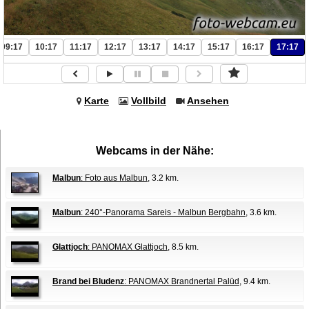
09:17
10:17
11:17
12:17
13:17
14:17
15:17
16:17
17:17
Karte
Vollbild
Ansehen
Webcams in der Nähe:
Malbun
: Foto aus Malbun
, 3.2 km.
Malbun
: 240°-Panorama Sareis - Malbun Bergbahn
, 3.6 km.
Glattjoch
: PANOMAX Glattjoch
, 8.5 km.
Brand bei Bludenz
: PANOMAX Brandnertal Palüd
, 9.4 km.