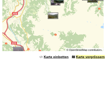
©
OpenStreetMap
contributors.
Karte einbetten
Karte vergrössern