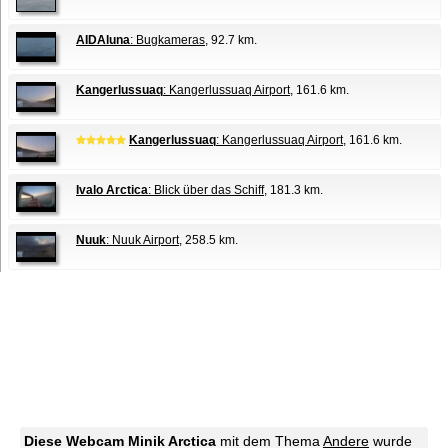
AIDAluna
: Bugkameras
, 92.7 km.
Kangerlussuaq
: Kangerlussuaq Airport
, 161.6 km.
Kangerlussuaq
: Kangerlussuaq Airport
, 161.6 km.
Ivalo Arctica
: Blick über das Schiff
, 181.3 km.
Nuuk
: Nuuk Airport
, 258.5 km.
Diese Webcam Minik Arctica
mit dem Thema
Andere
wurde