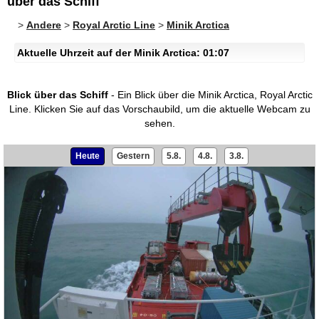
über das Schiff
>
Andere
>
Royal Arctic Line
>
Minik Arctica
Aktuelle Uhrzeit auf der Minik Arctica: 01:07
Blick über das Schiff
- Ein Blick über die Minik Arctica, Royal Arctic
Line.
Klicken Sie auf das Vorschaubild, um die aktuelle Webcam zu
sehen.
Heute
Gestern
5.8.
4.8.
3.8.